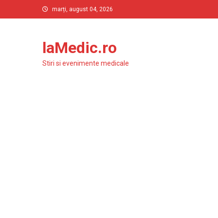
Skip
marți, august 04, 2026
to
content
laMedic.ro
Stiri si evenimente medicale