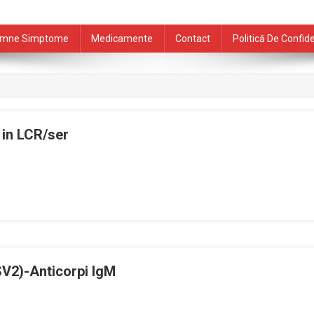
mne Simptome
Medicamente
Contact
Politică De Confide
 in LCR/ser
SV2)-Anticorpi IgM