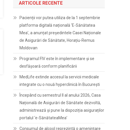
ARTICOLE RECENTE
Pacienții vor putea utiliza de la 1 septembrie
platforma digitală națională ‘E-Sănătatea
Mea’, a anunțat președintele Casei Naționale
de Asigurări de Sănătate, Horațiu-Remus
Moldovan
Programul FIV este în implementare și se
desfășoară conform planificării
MedLife extinde accesul la servicii medicale
integrate cu o nouă hyperclinică în București
Începând cu semestrul II al anului 2026, Casa
Națională de Asigurări de Sănătate dezvoltă,
administrează și pune la dispoziția asiguraților
portalul ‘e-SănătateaMea’
Consumul de alcool reprezintă o amenințare