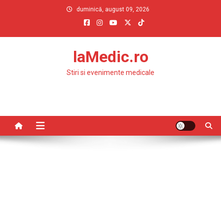
Skip
duminică, august 09, 2026
to
content
laMedic.ro
Stiri si evenimente medicale