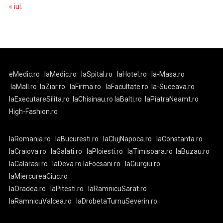
« iul.
eMedic.ro
laMedic.ro
laSpital.ro
laHotel.ro
la-Masa.ro
laMall.ro
laZiar.ro
laFirma.ro
laFacultate.ro
la-Suceava.ro
laExecutareSilita.ro
laChisinau.ro
laBalti.ro
laPiatraNeamt.ro
High-Fashion.ro
laRomania.ro
laBucuresti.ro
laClujNapoca.ro
laConstanta.ro
laCraiova.ro
laGalati.ro
laPloiesti.ro
laTimisoara.ro
laBuzau.ro
laCalarasi.ro
laDeva.ro
laFocsani.ro
laGiurgiu.ro
laMiercureaCiuc.ro
laOradea.ro
laPitesti.ro
laRamnicuSarat.ro
laRamnicuValcea.ro
laDrobetaTurnuSeverin.ro