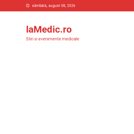
Skip
sâmbătă, august 08, 2026
to
content
laMedic.ro
Stiri si evenimente medicale