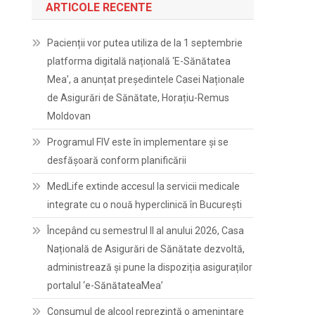
ARTICOLE RECENTE
Pacienții vor putea utiliza de la 1 septembrie
platforma digitală națională ‘E-Sănătatea
Mea’, a anunțat președintele Casei Naționale
de Asigurări de Sănătate, Horațiu-Remus
Moldovan
Programul FIV este în implementare și se
desfășoară conform planificării
MedLife extinde accesul la servicii medicale
integrate cu o nouă hyperclinică în București
Începând cu semestrul II al anului 2026, Casa
Națională de Asigurări de Sănătate dezvoltă,
administrează și pune la dispoziția asiguraților
portalul ‘e-SănătateaMea’
Consumul de alcool reprezintă o amenințare