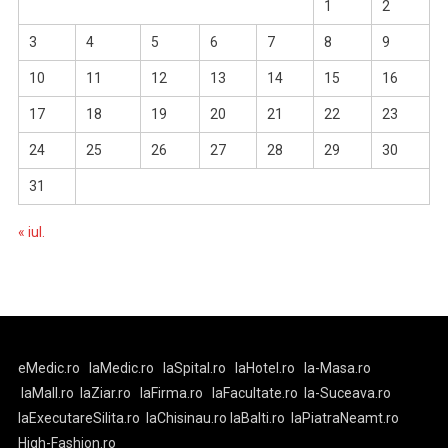
1
2
3
4
5
6
7
8
9
10
11
12
13
14
15
16
17
18
19
20
21
22
23
24
25
26
27
28
29
30
31
« iul.
eMedic.ro
laMedic.ro
laSpital.ro
laHotel.ro
la-Masa.ro
laMall.ro
laZiar.ro
laFirma.ro
laFacultate.ro
la-Suceava.ro
laExecutareSilita.ro
laChisinau.ro
laBalti.ro
laPiatraNeamt.ro
High-Fashion.ro