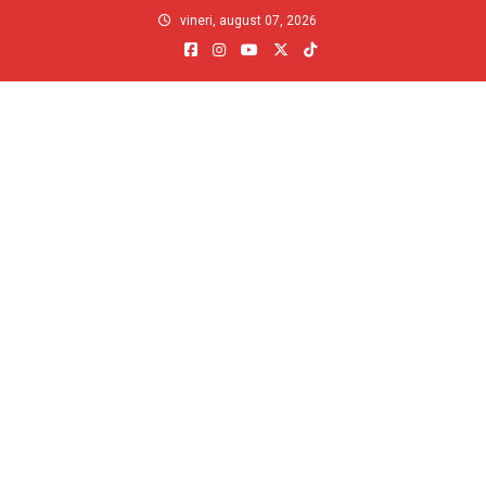
Skip
vineri, august 07, 2026
to
content