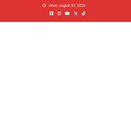
Skip
vineri, august 07, 2026
to
content