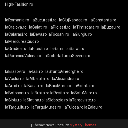
High-Fashion.ro
laRomania.ro
laBucuresti.ro
laClujNapoca.ro
laConstanta.ro
laCraiova.ro
laGalati.ro
laPloiesti.ro
laTimisoara.ro
laBuzau.ro
laCalarasi.ro
laDeva.ro
laFocsani.ro
laGiurgiu.ro
laMiercureaCiuc.ro
laOradea.ro
laPitesti.ro
laRamnicuSarat.ro
laRamnicuValcea.ro
laDrobetaTurnuSeverin.ro
laBrasov.ro
la-Iasi.ro
laSfantuGheorghe.ro
laVaslui.ro
laAlbaIulia.ro
laAlexandria.ro
laArad.ro
laBacau.ro
laBaiaMare.ro
laBistrita.ro
laBotosani.ro
laBraila.ro
laResita.ro
laSatuMare.ro
laSibiu.ro
laSlatina.ro
laSlobozia.ro
laTargoviste.ro
laTarguJiu.ro
laTarguMures.ro
laTulcea.ro
laZalau.ro
|
Theme: News Portal by
Mystery Themes
.