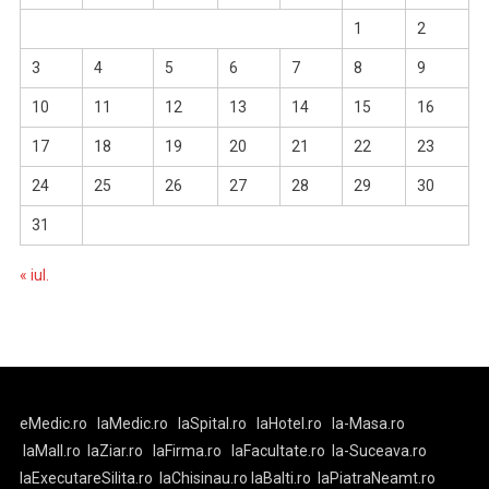
1
2
3
4
5
6
7
8
9
10
11
12
13
14
15
16
17
18
19
20
21
22
23
24
25
26
27
28
29
30
31
« iul.
eMedic.ro
laMedic.ro
laSpital.ro
laHotel.ro
la-Masa.ro
laMall.ro
laZiar.ro
laFirma.ro
laFacultate.ro
la-Suceava.ro
laExecutareSilita.ro
laChisinau.ro
laBalti.ro
laPiatraNeamt.ro