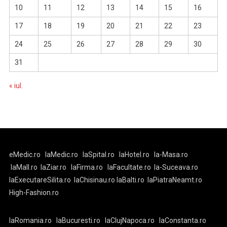
10
11
12
13
14
15
16
17
18
19
20
21
22
23
24
25
26
27
28
29
30
31
« iul.
eMedic.ro
laMedic.ro
laSpital.ro
laHotel.ro
la-Masa.ro
laMall.ro
laZiar.ro
laFirma.ro
laFacultate.ro
la-Suceava.ro
laExecutareSilita.ro
laChisinau.ro
laBalti.ro
laPiatraNeamt.ro
High-Fashion.ro
laRomania.ro
laBucuresti.ro
laClujNapoca.ro
laConstanta.ro