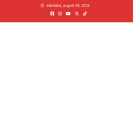
Skip
sâmbătă, august 08, 2026
to
content