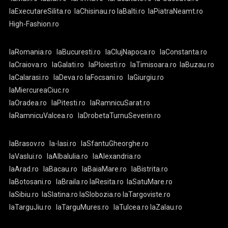
laExecutareSilita.ro
laChisinau.ro
laBalti.ro
laPiatraNeamt.ro
High-Fashion.ro
laRomania.ro
laBucuresti.ro
laClujNapoca.ro
laConstanta.ro
laCraiova.ro
laGalati.ro
laPloiesti.ro
laTimisoara.ro
laBuzau.ro
laCalarasi.ro
laDeva.ro
laFocsani.ro
laGiurgiu.ro
laMiercureaCiuc.ro
laOradea.ro
laPitesti.ro
laRamnicuSarat.ro
laRamnicuValcea.ro
laDrobetaTurnuSeverin.ro
laBrasov.ro
la-Iasi.ro
laSfantuGheorghe.ro
laVaslui.ro
laAlbaIulia.ro
laAlexandria.ro
laArad.ro
laBacau.ro
laBaiaMare.ro
laBistrita.ro
laBotosani.ro
laBraila.ro
laResita.ro
laSatuMare.ro
laSibiu.ro
laSlatina.ro
laSlobozia.ro
laTargoviste.ro
laTarguJiu.ro
laTarguMures.ro
laTulcea.ro
laZalau.ro