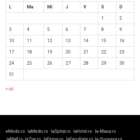
L
Ma
Mi
J
V
S
D
1
2
3
4
5
6
7
8
9
10
11
12
13
14
15
16
17
18
19
20
21
22
23
24
25
26
27
28
29
30
31
« iul.
eMedic.ro
laMedic.ro
laSpital.ro
laHotel.ro
la-Masa.ro
laMall.ro
laZiar.ro
laFirma.ro
laFacultate.ro
la-Suceava.ro