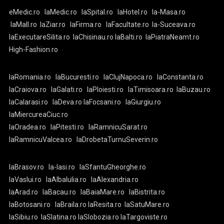
eMedic.ro
laMedic.ro
laSpital.ro
laHotel.ro
la-Masa.ro
laMall.ro
laZiar.ro
laFirma.ro
laFacultate.ro
la-Suceava.ro
laExecutareSilita.ro
laChisinau.ro
laBalti.ro
laPiatraNeamt.ro
High-Fashion.ro
laRomania.ro
laBucuresti.ro
laClujNapoca.ro
laConstanta.ro
laCraiova.ro
laGalati.ro
laPloiesti.ro
laTimisoara.ro
laBuzau.ro
laCalarasi.ro
laDeva.ro
laFocsani.ro
laGiurgiu.ro
laMiercureaCiuc.ro
laOradea.ro
laPitesti.ro
laRamnicuSarat.ro
laRamnicuValcea.ro
laDrobetaTurnuSeverin.ro
laBrasov.ro
la-Iasi.ro
laSfantuGheorghe.ro
laVaslui.ro
laAlbaIulia.ro
laAlexandria.ro
laArad.ro
laBacau.ro
laBaiaMare.ro
laBistrita.ro
laBotosani.ro
laBraila.ro
laResita.ro
laSatuMare.ro
laSibiu.ro
laSlatina.ro
laSlobozia.ro
laTargoviste.ro