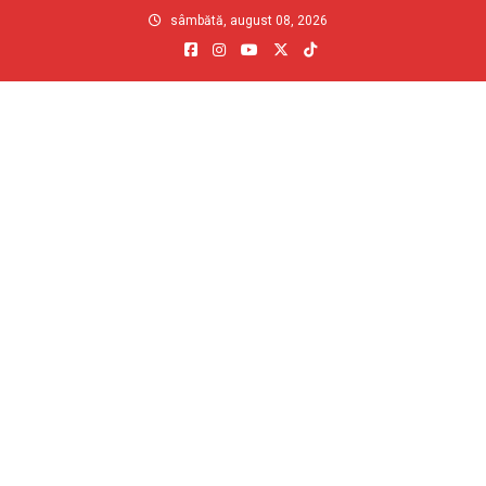
Skip
sâmbătă, august 08, 2026
to
content