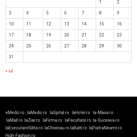
1
2
3
4
5
6
7
8
9
10
11
12
13
14
15
16
17
18
19
20
21
22
23
24
25
26
27
28
29
30
31
« iul.
eMedic.ro
laMedic.ro
laSpital.ro
laHotel.ro
la-Masa.ro
laMall.ro
laZiar.ro
laFirma.ro
laFacultate.ro
la-Suceava.ro
laExecutareSilita.ro
laChisinau.ro
laBalti.ro
laPiatraNeamt.ro
High-Fashion.ro