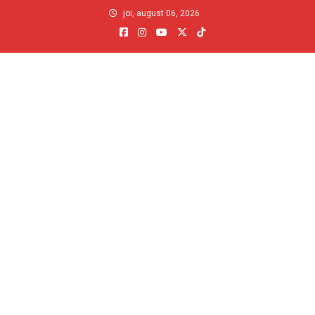
Skip
joi, august 06, 2026
to
content