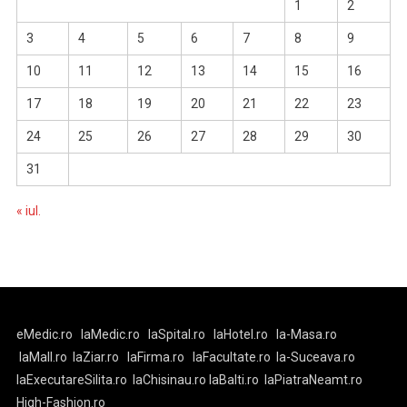
1
2
3
4
5
6
7
8
9
10
11
12
13
14
15
16
17
18
19
20
21
22
23
24
25
26
27
28
29
30
31
« iul.
eMedic.ro
laMedic.ro
laSpital.ro
laHotel.ro
la-Masa.ro
laMall.ro
laZiar.ro
laFirma.ro
laFacultate.ro
la-Suceava.ro
laExecutareSilita.ro
laChisinau.ro
laBalti.ro
laPiatraNeamt.ro
High-Fashion.ro