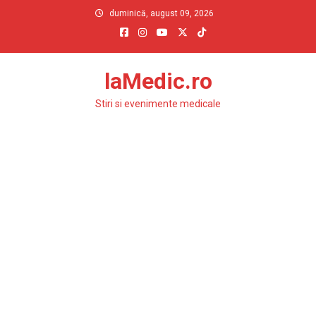
Skip
duminică, august 09, 2026
to
content
laMedic.ro
Stiri si evenimente medicale