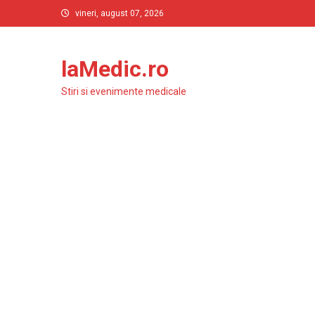
Skip
vineri, august 07, 2026
to
content
laMedic.ro
Stiri si evenimente medicale