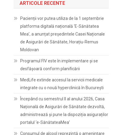
ARTICOLE RECENTE
Pacienții vor putea utiliza de la 1 septembrie
platforma digitală națională ‘E-Sănătatea
Mea’, a anunțat președintele Casei Naționale
de Asigurări de Sănătate, Horațiu-Remus
Moldovan
Programul FIV este în implementare și se
desfășoară conform planificării
MedLife extinde accesul la servicii medicale
integrate cu o nouă hyperclinică în București
Începând cu semestrul II al anului 2026, Casa
Națională de Asigurări de Sănătate dezvoltă,
administrează și pune la dispoziția asiguraților
portalul ‘e-SănătateaMea’
Consumul de alcool reprezintă o amenințare