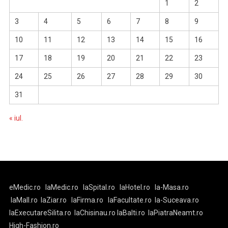
1
2
3
4
5
6
7
8
9
10
11
12
13
14
15
16
17
18
19
20
21
22
23
24
25
26
27
28
29
30
31
« iul.
eMedic.ro
laMedic.ro
laSpital.ro
laHotel.ro
la-Masa.ro
laMall.ro
laZiar.ro
laFirma.ro
laFacultate.ro
la-Suceava.ro
laExecutareSilita.ro
laChisinau.ro
laBalti.ro
laPiatraNeamt.ro
High-Fashion.ro