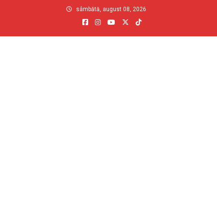
Skip
sâmbătă, august 08, 2026
to
content