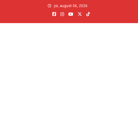
Skip
joi, august 06, 2026
to
content