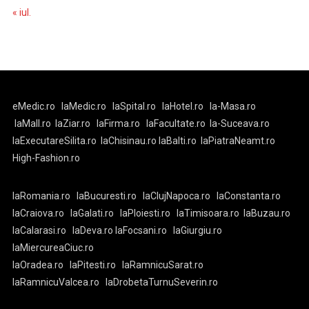
« iul.
eMedic.ro
laMedic.ro
laSpital.ro
laHotel.ro
la-Masa.ro
laMall.ro
laZiar.ro
laFirma.ro
laFacultate.ro
la-Suceava.ro
laExecutareSilita.ro
laChisinau.ro
laBalti.ro
laPiatraNeamt.ro
High-Fashion.ro
laRomania.ro
laBucuresti.ro
laClujNapoca.ro
laConstanta.ro
laCraiova.ro
laGalati.ro
laPloiesti.ro
laTimisoara.ro
laBuzau.ro
laCalarasi.ro
laDeva.ro
laFocsani.ro
laGiurgiu.ro
laMiercureaCiuc.ro
laOradea.ro
laPitesti.ro
laRamnicuSarat.ro
laRamnicuValcea.ro
laDrobetaTurnuSeverin.ro