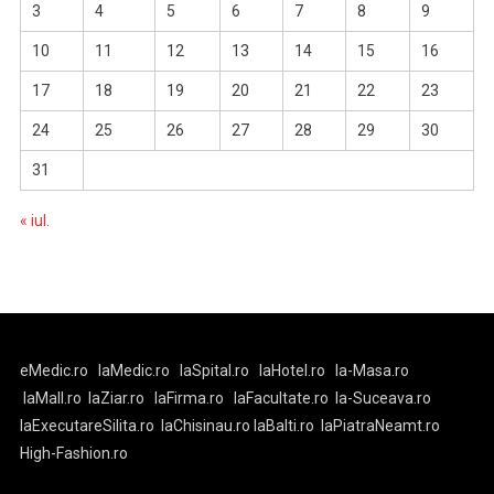
3
4
5
6
7
8
9
10
11
12
13
14
15
16
17
18
19
20
21
22
23
24
25
26
27
28
29
30
31
« iul.
eMedic.ro
laMedic.ro
laSpital.ro
laHotel.ro
la-Masa.ro
laMall.ro
laZiar.ro
laFirma.ro
laFacultate.ro
la-Suceava.ro
laExecutareSilita.ro
laChisinau.ro
laBalti.ro
laPiatraNeamt.ro
High-Fashion.ro