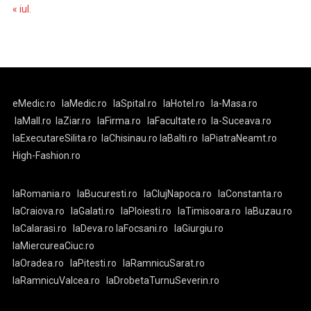
« iul.
eMedic.ro
laMedic.ro
laSpital.ro
laHotel.ro
la-Masa.ro
laMall.ro
laZiar.ro
laFirma.ro
laFacultate.ro
la-Suceava.ro
laExecutareSilita.ro
laChisinau.ro
laBalti.ro
laPiatraNeamt.ro
High-Fashion.ro
laRomania.ro
laBucuresti.ro
laClujNapoca.ro
laConstanta.ro
laCraiova.ro
laGalati.ro
laPloiesti.ro
laTimisoara.ro
laBuzau.ro
laCalarasi.ro
laDeva.ro
laFocsani.ro
laGiurgiu.ro
laMiercureaCiuc.ro
laOradea.ro
laPitesti.ro
laRamnicuSarat.ro
laRamnicuValcea.ro
laDrobetaTurnuSeverin.ro