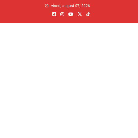
Skip
vineri, august 07, 2026
to
content