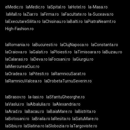
eMedic.ro
laMedic.ro
laSpital.ro
laHotel.ro
la-Masa.ro
laMall.ro
laZiar.ro
laFirma.ro
laFacultate.ro
la-Suceava.ro
laExecutareSilita.ro
laChisinau.ro
laBalti.ro
laPiatraNeamt.ro
High-Fashion.ro
laRomania.ro
laBucuresti.ro
laClujNapoca.ro
laConstanta.ro
laCraiova.ro
laGalati.ro
laPloiesti.ro
laTimisoara.ro
laBuzau.ro
laCalarasi.ro
laDeva.ro
laFocsani.ro
laGiurgiu.ro
laMiercureaCiuc.ro
laOradea.ro
laPitesti.ro
laRamnicuSarat.ro
laRamnicuValcea.ro
laDrobetaTurnuSeverin.ro
laBrasov.ro
la-Iasi.ro
laSfantuGheorghe.ro
laVaslui.ro
laAlbaIulia.ro
laAlexandria.ro
laArad.ro
laBacau.ro
laBaiaMare.ro
laBistrita.ro
laBotosani.ro
laBraila.ro
laResita.ro
laSatuMare.ro
laSibiu.ro
laSlatina.ro
laSlobozia.ro
laTargoviste.ro