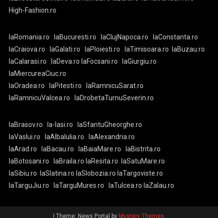
High-Fashion.ro
laRomania.ro
laBucuresti.ro
laClujNapoca.ro
laConstanta.ro
laCraiova.ro
laGalati.ro
laPloiesti.ro
laTimisoara.ro
laBuzau.ro
laCalarasi.ro
laDeva.ro
laFocsani.ro
laGiurgiu.ro
laMiercureaCiuc.ro
laOradea.ro
laPitesti.ro
laRamnicuSarat.ro
laRamnicuValcea.ro
laDrobetaTurnuSeverin.ro
laBrasov.ro
la-Iasi.ro
laSfantuGheorghe.ro
laVaslui.ro
laAlbaIulia.ro
laAlexandria.ro
laArad.ro
laBacau.ro
laBaiaMare.ro
laBistrita.ro
laBotosani.ro
laBraila.ro
laResita.ro
laSatuMare.ro
laSibiu.ro
laSlatina.ro
laSlobozia.ro
laTargoviste.ro
laTarguJiu.ro
laTarguMures.ro
laTulcea.ro
laZalau.ro
|
Theme: News Portal by
Mystery Themes
.