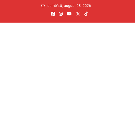
Skip
sâmbătă, august 08, 2026
to
content