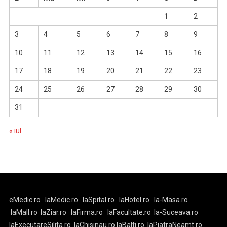
1
2
3
4
5
6
7
8
9
10
11
12
13
14
15
16
17
18
19
20
21
22
23
24
25
26
27
28
29
30
31
« iul.
eMedic.ro
laMedic.ro
laSpital.ro
laHotel.ro
la-Masa.ro
laMall.ro
laZiar.ro
laFirma.ro
laFacultate.ro
la-Suceava.ro
laExecutareSilita.ro
laChisinau.ro
laBalti.ro
laPiatraNeamt.ro