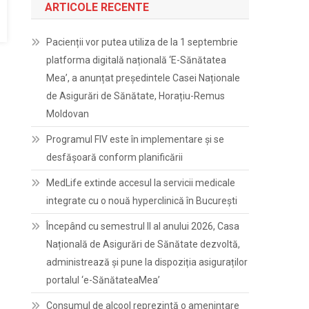
ARTICOLE RECENTE
Pacienții vor putea utiliza de la 1 septembrie
platforma digitală națională ‘E-Sănătatea
Mea’, a anunțat președintele Casei Naționale
de Asigurări de Sănătate, Horațiu-Remus
Moldovan
Programul FIV este în implementare și se
desfășoară conform planificării
MedLife extinde accesul la servicii medicale
integrate cu o nouă hyperclinică în București
Începând cu semestrul II al anului 2026, Casa
Națională de Asigurări de Sănătate dezvoltă,
administrează și pune la dispoziția asiguraților
portalul ‘e-SănătateaMea’
Consumul de alcool reprezintă o amenințare