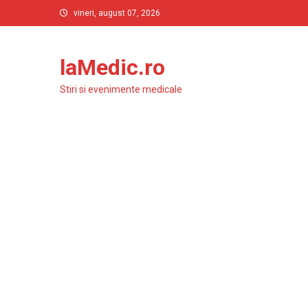
Skip
vineri, august 07, 2026
to
content
laMedic.ro
Stiri si evenimente medicale