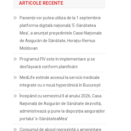
ARTICOLE RECENTE
Pacienții vor putea utiliza de la 1 septembrie
platforma digitală națională ‘E-Sănătatea
Mea’, a anunțat președintele Casei Naționale
de Asigurări de Sănătate, Horațiu-Remus
Moldovan
Programul FIV este în implementare și se
desfășoară conform planificării
MedLife extinde accesul la servicii medicale
integrate cu o nouă hyperclinică în București
Începând cu semestrul II al anului 2026, Casa
Națională de Asigurări de Sănătate dezvoltă,
administrează și pune la dispoziția asiguraților
portalul ‘e-SănătateaMea’
Consumul de alcool reprezintă o amenințare