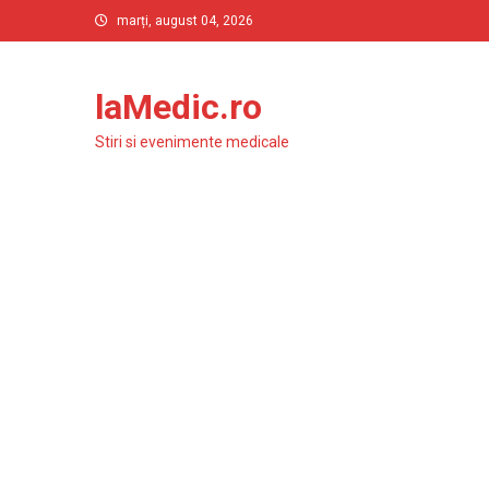
Skip
marți, august 04, 2026
to
content
laMedic.ro
Stiri si evenimente medicale