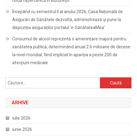
nouă hyperclinică în București
Începând cu semestrul II al anului 2026, Casa Națională de
Asigurări de Sănătate dezvoltă, administrează și pune la
dispoziția asiguraților portalul ‘e-SănătateaMea’
Consumul de alcool reprezintă o amenințare majoră pentru
sănătatea publică, determinând anual 2.6 milioane de decese
la nivel mondial, fiind implicat în apariția a peste 200 de
afecțiuni medicale
Caută
după:
ARHIVE
iulie 2026
iunie 2026