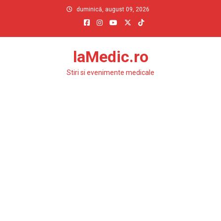
Skip
duminică, august 09, 2026
to
content
laMedic.ro
Stiri si evenimente medicale