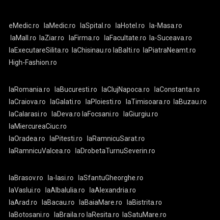
eMedic.ro
laMedic.ro
laSpital.ro
laHotel.ro
la-Masa.ro
laMall.ro
laZiar.ro
laFirma.ro
laFacultate.ro
la-Suceava.ro
laExecutareSilita.ro
laChisinau.ro
laBalti.ro
laPiatraNeamt.ro
High-Fashion.ro
laRomania.ro
laBucuresti.ro
laClujNapoca.ro
laConstanta.ro
laCraiova.ro
laGalati.ro
laPloiesti.ro
laTimisoara.ro
laBuzau.ro
laCalarasi.ro
laDeva.ro
laFocsani.ro
laGiurgiu.ro
laMiercureaCiuc.ro
laOradea.ro
laPitesti.ro
laRamnicuSarat.ro
laRamnicuValcea.ro
laDrobetaTurnuSeverin.ro
laBrasov.ro
la-Iasi.ro
laSfantuGheorghe.ro
laVaslui.ro
laAlbaIulia.ro
laAlexandria.ro
laArad.ro
laBacau.ro
laBaiaMare.ro
laBistrita.ro
laBotosani.ro
laBraila.ro
laResita.ro
laSatuMare.ro