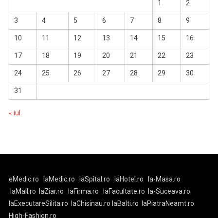
1
2
3
4
5
6
7
8
9
10
11
12
13
14
15
16
17
18
19
20
21
22
23
24
25
26
27
28
29
30
31
« iul.
eMedic.ro
laMedic.ro
laSpital.ro
laHotel.ro
la-Masa.ro
laMall.ro
laZiar.ro
laFirma.ro
laFacultate.ro
la-Suceava.ro
laExecutareSilita.ro
laChisinau.ro
laBalti.ro
laPiatraNeamt.ro
High-Fashion.ro