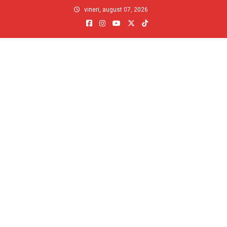
Skip
vineri, august 07, 2026
to
content