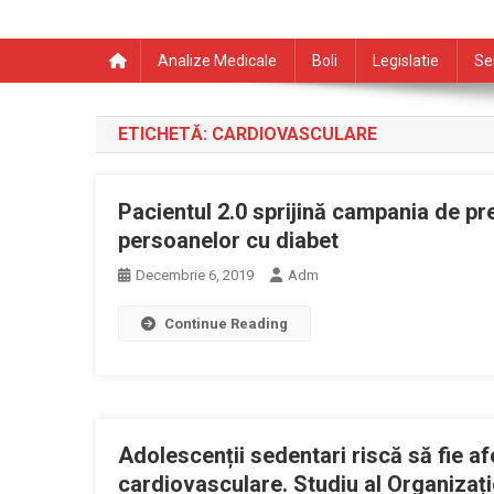
Analize Medicale
Boli
Legislatie
Se
ETICHETĂ:
CARDIOVASCULARE
Pacientul 2.0 sprijină campania de pr
persoanelor cu diabet
Decembrie 6, 2019
Adm
Continue Reading
Adolescenții sedentari riscă să fie af
cardiovasculare. Studiu al Organizați