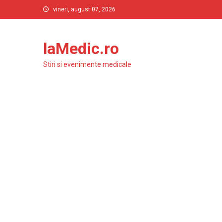
Skip
vineri, august 07, 2026
to
content
laMedic.ro
Stiri si evenimente medicale