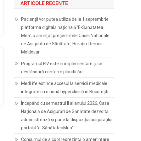
ARTICOLE RECENTE
Pacienții vor putea utiliza de la 1 septembrie
platforma digitală națională ‘E-Sănătatea
Mea’, a anunțat președintele Casei Naționale
de Asigurări de Sănătate, Horațiu-Remus
Moldovan
Programul FIV este în implementare și se
desfășoară conform planificării
MedLife extinde accesul la servicii medicale
integrate cu o nouă hyperclinică în București
Începând cu semestrul II al anului 2026, Casa
Națională de Asigurări de Sănătate dezvoltă,
administrează și pune la dispoziția asiguraților
portalul ‘e-SănătateaMea’
Consumul de alcool reprezintă o amenințare