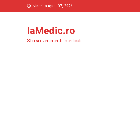
Skip
vineri, august 07, 2026
to
content
laMedic.ro
Stiri si evenimente medicale