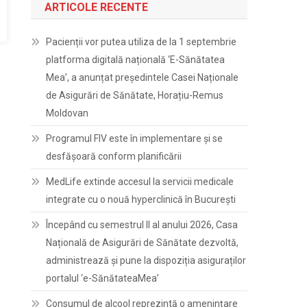
ARTICOLE RECENTE
Pacienții vor putea utiliza de la 1 septembrie
platforma digitală națională ‘E-Sănătatea
Mea’, a anunțat președintele Casei Naționale
de Asigurări de Sănătate, Horațiu-Remus
Moldovan
Programul FIV este în implementare și se
desfășoară conform planificării
MedLife extinde accesul la servicii medicale
integrate cu o nouă hyperclinică în București
Începând cu semestrul II al anului 2026, Casa
Națională de Asigurări de Sănătate dezvoltă,
administrează și pune la dispoziția asiguraților
portalul ‘e-SănătateaMea’
Consumul de alcool reprezintă o amenințare