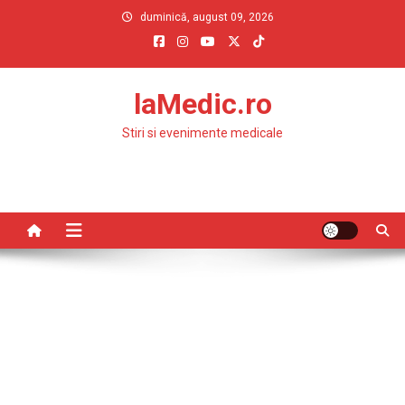
Skip
duminică, august 09, 2026
to
content
laMedic.ro
Stiri si evenimente medicale