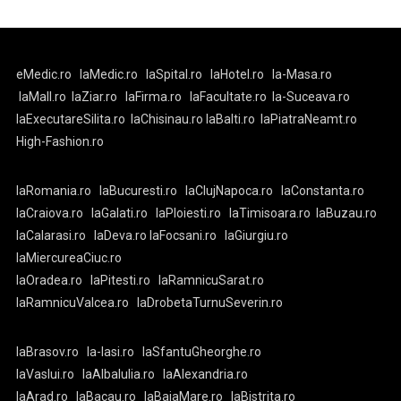
eMedic.ro
laMedic.ro
laSpital.ro
laHotel.ro
la-Masa.ro
laMall.ro
laZiar.ro
laFirma.ro
laFacultate.ro
la-Suceava.ro
laExecutareSilita.ro
laChisinau.ro
laBalti.ro
laPiatraNeamt.ro
High-Fashion.ro
laRomania.ro
laBucuresti.ro
laClujNapoca.ro
laConstanta.ro
laCraiova.ro
laGalati.ro
laPloiesti.ro
laTimisoara.ro
laBuzau.ro
laCalarasi.ro
laDeva.ro
laFocsani.ro
laGiurgiu.ro
laMiercureaCiuc.ro
laOradea.ro
laPitesti.ro
laRamnicuSarat.ro
laRamnicuValcea.ro
laDrobetaTurnuSeverin.ro
laBrasov.ro
la-Iasi.ro
laSfantuGheorghe.ro
laVaslui.ro
laAlbaIulia.ro
laAlexandria.ro
laArad.ro
laBacau.ro
laBaiaMare.ro
laBistrita.ro