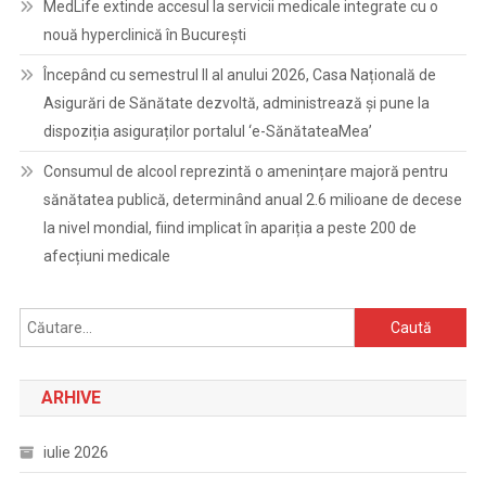
MedLife extinde accesul la servicii medicale integrate cu o
nouă hyperclinică în București
Începând cu semestrul II al anului 2026, Casa Națională de
Asigurări de Sănătate dezvoltă, administrează și pune la
dispoziția asiguraților portalul ‘e-SănătateaMea’
Consumul de alcool reprezintă o amenințare majoră pentru
sănătatea publică, determinând anual 2.6 milioane de decese
la nivel mondial, fiind implicat în apariția a peste 200 de
afecțiuni medicale
Caută
după:
ARHIVE
iulie 2026