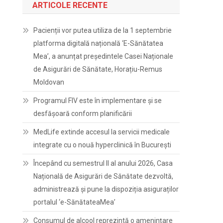
ARTICOLE RECENTE
Pacienții vor putea utiliza de la 1 septembrie
platforma digitală națională ‘E-Sănătatea
Mea’, a anunțat președintele Casei Naționale
de Asigurări de Sănătate, Horațiu-Remus
Moldovan
Programul FIV este în implementare și se
desfășoară conform planificării
MedLife extinde accesul la servicii medicale
integrate cu o nouă hyperclinică în București
Începând cu semestrul II al anului 2026, Casa
Națională de Asigurări de Sănătate dezvoltă,
administrează și pune la dispoziția asiguraților
portalul ‘e-SănătateaMea’
Consumul de alcool reprezintă o amenințare