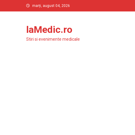
Skip
marți, august 04, 2026
to
content
laMedic.ro
Stiri si evenimente medicale