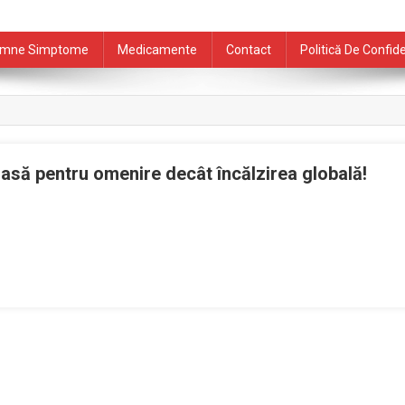
mne Simptome
Medicamente
Contact
Politică De Confide
loasă pentru omenire decât încălzirea globală!