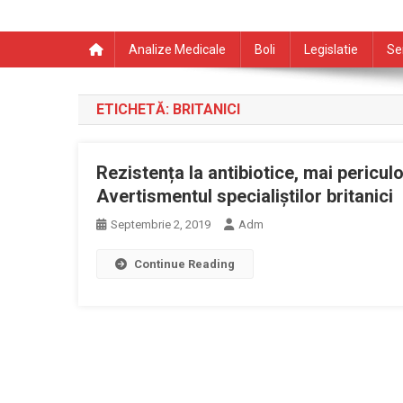
Analize Medicale
Boli
Legislatie
Se
ETICHETĂ:
BRITANICI
Rezistența la antibiotice, mai pericu
Avertismentul specialiștilor britanici
Septembrie 2, 2019
Adm
Continue Reading