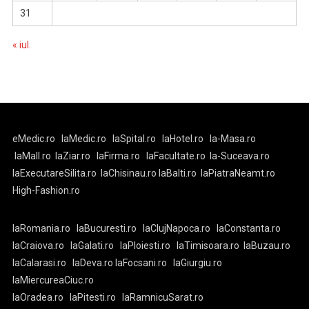
31
« iul.
eMedic.ro
laMedic.ro
laSpital.ro
laHotel.ro
la-Masa.ro
laMall.ro
laZiar.ro
laFirma.ro
laFacultate.ro
la-Suceava.ro
laExecutareSilita.ro
laChisinau.ro
laBalti.ro
laPiatraNeamt.ro
High-Fashion.ro
laRomania.ro
laBucuresti.ro
laClujNapoca.ro
laConstanta.ro
laCraiova.ro
laGalati.ro
laPloiesti.ro
laTimisoara.ro
laBuzau.ro
laCalarasi.ro
laDeva.ro
laFocsani.ro
laGiurgiu.ro
laMiercureaCiuc.ro
laOradea.ro
laPitesti.ro
laRamnicuSarat.ro