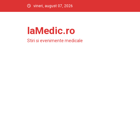
Skip
vineri, august 07, 2026
to
content
laMedic.ro
Stiri si evenimente medicale