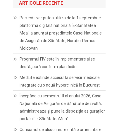
ARTICOLE RECENTE
Pacienții vor putea utiliza de la 1 septembrie
platforma digitală națională ‘E-Sănătatea
Mea’, a anunțat președintele Casei Naționale
de Asigurări de Sănătate, Horațiu-Remus
Moldovan
Programul FIV este în implementare și se
desfășoară conform planificării
MedLife extinde accesul la servicii medicale
integrate cu o nouă hyperclinică în București
Începând cu semestrul II al anului 2026, Casa
Națională de Asigurări de Sănătate dezvoltă,
administrează și pune la dispoziția asiguraților
portalul ‘e-SănătateaMea’
Consumul de alcool reprezintă o amenințare