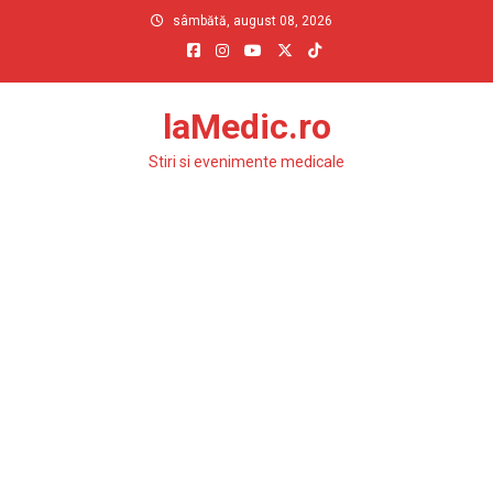
Skip
sâmbătă, august 08, 2026
to
content
laMedic.ro
Stiri si evenimente medicale