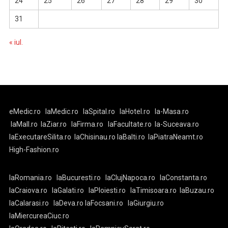
24
25
26
27
28
29
30
31
« iul.
eMedic.ro
laMedic.ro
laSpital.ro
laHotel.ro
la-Masa.ro
laMall.ro
laZiar.ro
laFirma.ro
laFacultate.ro
la-Suceava.ro
laExecutareSilita.ro
laChisinau.ro
laBalti.ro
laPiatraNeamt.ro
High-Fashion.ro
laRomania.ro
laBucuresti.ro
laClujNapoca.ro
laConstanta.ro
laCraiova.ro
laGalati.ro
laPloiesti.ro
laTimisoara.ro
laBuzau.ro
laCalarasi.ro
laDeva.ro
laFocsani.ro
laGiurgiu.ro
laMiercureaCiuc.ro