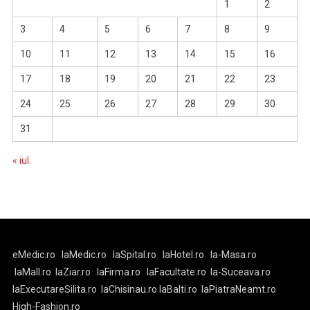
1
2
3
4
5
6
7
8
9
10
11
12
13
14
15
16
17
18
19
20
21
22
23
24
25
26
27
28
29
30
31
« iul.
eMedic.ro
laMedic.ro
laSpital.ro
laHotel.ro
la-Masa.ro
laMall.ro
laZiar.ro
laFirma.ro
laFacultate.ro
la-Suceava.ro
laExecutareSilita.ro
laChisinau.ro
laBalti.ro
laPiatraNeamt.ro
High-Fashion.ro