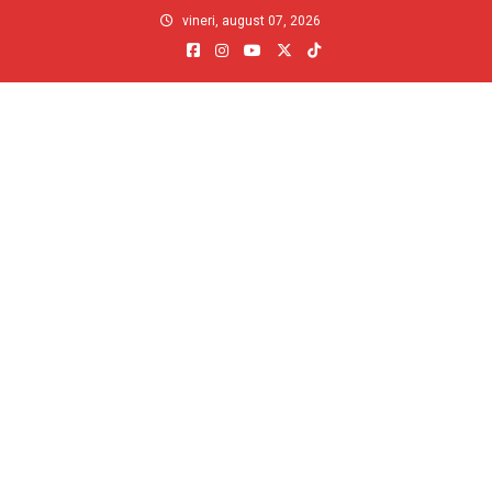
Skip
vineri, august 07, 2026
to
content