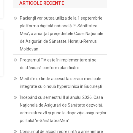
ARTICOLE RECENTE
Pacienții vor putea utiliza de la 1 septembrie
platforma digitală națională ‘E-Sănătatea
Mea’, a anunțat președintele Casei Naționale
de Asigurări de Sănătate, Horațiu-Remus
Moldovan
Programul FIV este în implementare și se
desfășoară conform planificării
MedLife extinde accesul la servicii medicale
integrate cu o nouă hyperclinică în București
Începând cu semestrul II al anului 2026, Casa
Națională de Asigurări de Sănătate dezvoltă,
administrează și pune la dispoziția asiguraților
portalul ‘e-SănătateaMea’
Consumul de alcool reprezintă o amenințare