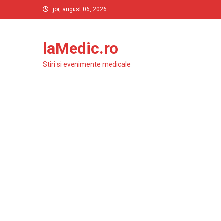
Skip
joi, august 06, 2026
to
content
laMedic.ro
Stiri si evenimente medicale