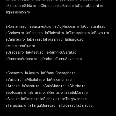
laExecutareSilita.ro
laChisinau.ro
laBalti.ro
laPiatraNeamt.ro
High-Fashion.ro
laRomania.ro
laBucuresti.ro
laClujNapoca.ro
laConstanta.ro
laCraiova.ro
laGalati.ro
laPloiesti.ro
laTimisoara.ro
laBuzau.ro
laCalarasi.ro
laDeva.ro
laFocsani.ro
laGiurgiu.ro
laMiercureaCiuc.ro
laOradea.ro
laPitesti.ro
laRamnicuSarat.ro
laRamnicuValcea.ro
laDrobetaTurnuSeverin.ro
laBrasov.ro
la-Iasi.ro
laSfantuGheorghe.ro
laVaslui.ro
laAlbaIulia.ro
laAlexandria.ro
laArad.ro
laBacau.ro
laBaiaMare.ro
laBistrita.ro
laBotosani.ro
laBraila.ro
laResita.ro
laSatuMare.ro
laSibiu.ro
laSlatina.ro
laSlobozia.ro
laTargoviste.ro
laTarguJiu.ro
laTarguMures.ro
laTulcea.ro
laZalau.ro