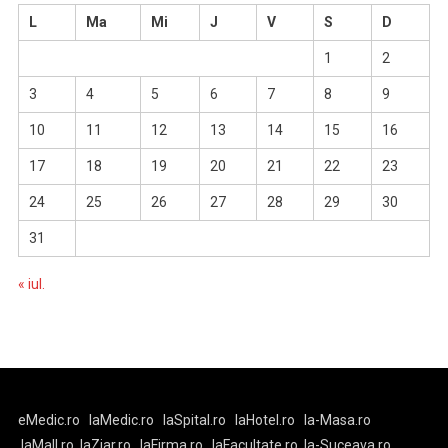
L
Ma
Mi
J
V
S
D
1
2
3
4
5
6
7
8
9
10
11
12
13
14
15
16
17
18
19
20
21
22
23
24
25
26
27
28
29
30
31
« iul.
eMedic.ro
laMedic.ro
laSpital.ro
laHotel.ro
la-Masa.ro
laMall.ro
laZiar.ro
laFirma.ro
laFacultate.ro
la-Suceava.ro