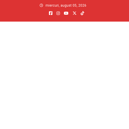
Skip
miercuri, august 05, 2026
to
content