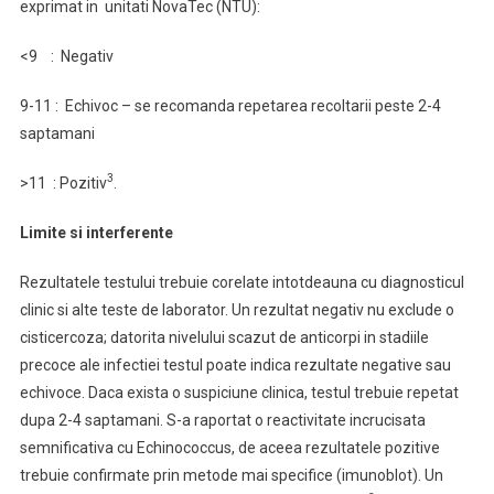
exprimat in unitati NovaTec (NTU):
<9 : Negativ
9-11 : Echivoc – se recomanda repetarea recoltarii peste 2-4
saptamani
3
>11 : Pozitiv
.
Limite si interferente
Rezultatele testului trebuie corelate intotdeauna cu diagnosticul
clinic si alte teste de laborator. Un rezultat negativ nu exclude o
cisticercoza; datorita nivelului scazut de anticorpi in stadiile
precoce ale infectiei testul poate indica rezultate negative sau
echivoce. Daca exista o suspiciune clinica, testul trebuie repetat
dupa 2-4 saptamani. S-a raportat o reactivitate incrucisata
semnificativa cu Echinococcus, de aceea rezultatele pozitive
trebuie confirmate prin metode mai specifice (imunoblot). Un