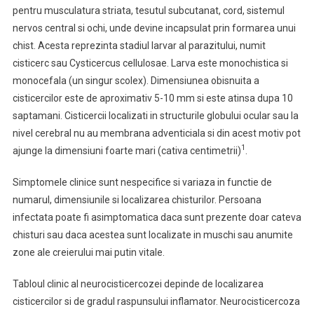
pentru musculatura striata, tesutul subcutanat, cord, sistemul
nervos central si ochi, unde devine incapsulat prin formarea unui
chist. Acesta reprezinta stadiul larvar al parazitului, numit
cisticerc sau Cysticercus cellulosae. Larva este monochistica si
monocefala (un singur scolex). Dimensiunea obisnuita a
cisticercilor este de aproximativ 5-10 mm si este atinsa dupa 10
saptamani. Cisticercii localizati in structurile globului ocular sau la
nivel cerebral nu au membrana adventiciala si din acest motiv pot
1
ajunge la dimensiuni foarte mari (cativa centimetrii)
.
Simptomele clinice sunt nespecifice si variaza in functie de
numarul, dimensiunile si localizarea chisturilor. Persoana
infectata poate fi asimptomatica daca sunt prezente doar cateva
chisturi sau daca acestea sunt localizate in muschi sau anumite
zone ale creierului mai putin vitale.
Tabloul clinic al neurocisticercozei depinde de localizarea
cisticercilor si de gradul raspunsului inflamator. Neurocisticercoza