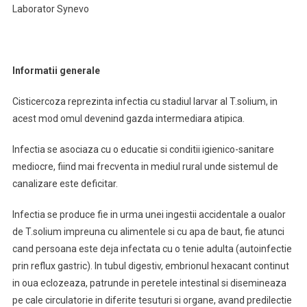
Laborator Synevo
Informatii generale
Cisticercoza reprezinta infectia cu stadiul larvar al T.solium, in
acest mod omul devenind gazda intermediara atipica.
Infectia se asociaza cu o educatie si conditii igienico-sanitare
mediocre, fiind mai frecventa in mediul rural unde sistemul de
canalizare este deficitar.
Infectia se produce fie in urma unei ingestii accidentale a oualor
de T.solium impreuna cu alimentele si cu apa de baut, fie atunci
cand persoana este deja infectata cu o tenie adulta (autoinfectie
prin reflux gastric). In tubul digestiv, embrionul hexacant continut
in oua eclozeaza, patrunde in peretele intestinal si disemineaza
pe cale circulatorie in diferite tesuturi si organe, avand predilectie