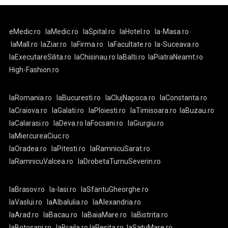
eMedic.ro
laMedic.ro
laSpital.ro
laHotel.ro
la-Masa.ro
laMall.ro
laZiar.ro
laFirma.ro
laFacultate.ro
la-Suceava.ro
laExecutareSilita.ro
laChisinau.ro
laBalti.ro
laPiatraNeamt.ro
High-Fashion.ro
laRomania.ro
laBucuresti.ro
laClujNapoca.ro
laConstanta.ro
laCraiova.ro
laGalati.ro
laPloiesti.ro
laTimisoara.ro
laBuzau.ro
laCalarasi.ro
laDeva.ro
laFocsani.ro
laGiurgiu.ro
laMiercureaCiuc.ro
laOradea.ro
laPitesti.ro
laRamnicuSarat.ro
laRamnicuValcea.ro
laDrobetaTurnuSeverin.ro
laBrasov.ro
la-Iasi.ro
laSfantuGheorghe.ro
laVaslui.ro
laAlbaIulia.ro
laAlexandria.ro
laArad.ro
laBacau.ro
laBaiaMare.ro
laBistrita.ro
laBotosani.ro
laBraila.ro
laResita.ro
laSatuMare.ro