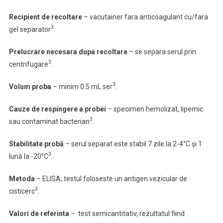
Recipient de recoltare
– vacutainer fara anticoagulant cu/fara
3
gel separator
.
Prelucrare necesara dupa recoltare
– se separa serul prin
3
centrifugare
.
3
Volum proba
– minim 0.5 mL ser
.
Cauze de respingere a probei
– specimen hemolizat, lipemic
3
sau contaminat bacterian
.
Stabilitate probă
– serul separat este stabil 7 zile la 2-4°C şi 1
3
lună la -20°C
.
Metoda
– ELISA; testul foloseste un antigen vezicular de
3
cisticerc
.
Valori de referinta
– test semicantitativ, rezultatul fiind