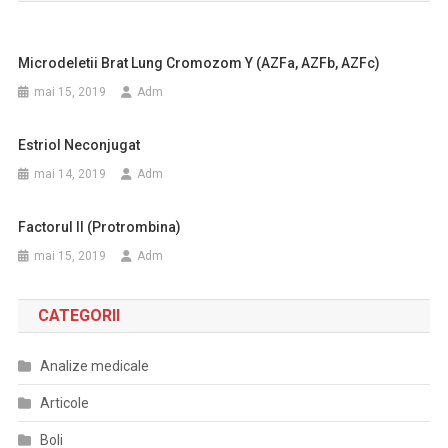
Microdeletii Brat Lung Cromozom Y (AZFa, AZFb, AZFc)
mai 15, 2019
Adm
Estriol Neconjugat
mai 14, 2019
Adm
Factorul II (protrombina)
mai 15, 2019
Adm
CATEGORII
Analize medicale
Articole
Boli