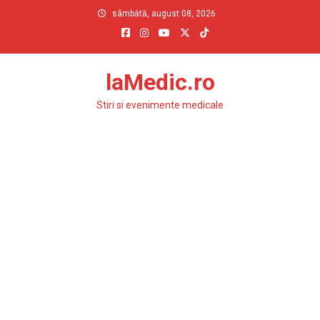
Skip
sâmbătă, august 08, 2026
to
content
laMedic.ro
Stiri si evenimente medicale