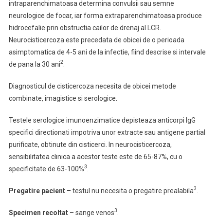
intraparenchimatoasa determina convulsii sau semne
neurologice de focar, iar forma extraparenchimatoasa produce
hidrocefalie prin obstructia cailor de drenaj al LCR.
Neurocisticercoza este precedata de obicei de o perioada
asimptomatica de 4-5 ani de la infectie, fiind descrise si intervale
2
de pana la 30 ani
.
Diagnosticul de cisticercoza necesita de obicei metode
combinate, imagistice si serologice.
Testele serologice imunoenzimatice depisteaza anticorpi IgG
specifici directionati impotriva unor extracte sau antigene partial
purificate, obtinute din cisticerci. In neurocisticercoza,
sensibilitatea clinica a acestor teste este de 65-87%, cu o
3
specificitate de 63-100%
.
3
Pregatire pacient
– testul nu necesita o pregatire prealabila
.
3
Specimen recoltat
– sange venos
.