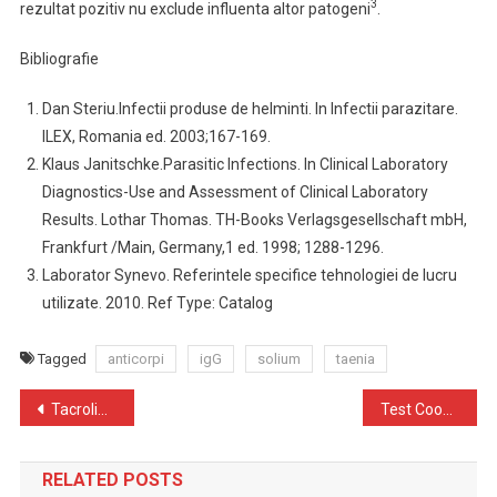
3
rezultat pozitiv nu exclude influenta altor patogeni
.
Bibliografie
Dan Steriu.Infectii produse de helminti. In Infectii parazitare.
ILEX, Romania ed. 2003;167-169.
Klaus Janitschke.Parasitic Infections. In Clinical Laboratory
Diagnostics-Use and Assessment of Clinical Laboratory
Results. Lothar Thomas. TH-Books Verlagsgesellschaft mbH,
Frankfurt /Main, Germany,1 ed. 1998; 1288-1296.
Laborator Synevo. Referintele specifice tehnologiei de lucru
utilizate. 2010. Ref Type: Catalog
Tagged
anticorpi
igG
solium
taenia
Navigare
Tacrolimus in sange
Test Coombs direct
în
RELATED POSTS
articole