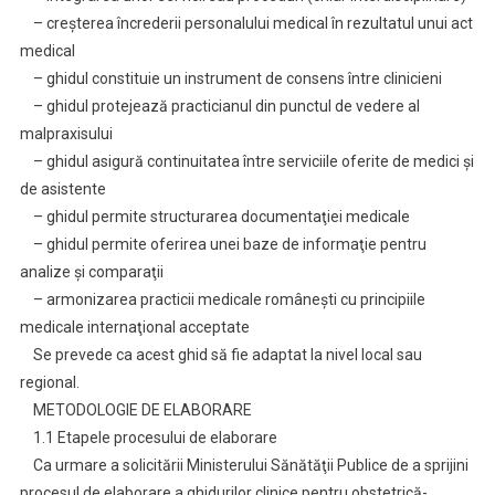
– creşterea încrederii personalului medical în rezultatul unui act
medical
– ghidul constituie un instrument de consens între clinicieni
– ghidul protejează practicianul din punctul de vedere al
malpraxisului
– ghidul asigură continuitatea între serviciile oferite de medici şi
de asistente
– ghidul permite structurarea documentaţiei medicale
– ghidul permite oferirea unei baze de informaţie pentru
analize şi comparaţii
– armonizarea practicii medicale româneşti cu principiile
medicale internaţional acceptate
Se prevede ca acest ghid să fie adaptat la nivel local sau
regional.
METODOLOGIE DE ELABORARE
1.1 Etapele procesului de elaborare
Ca urmare a solicitării Ministerului Sănătăţii Publice de a sprijini
procesul de elaborare a ghidurilor clinice pentru obstetrică-