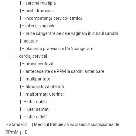
| – sarcină multiplă
| – polihidramnios
| – incompetenţă cervico-istmică
| – infecţii vaginale
| – orice sângerare pe cale vaginală în cursul sarcinii
| actuale
| – placenta praevia cu/fără sângerare
| – cerclaj cervical
| – amniocenteză
| – antecedente de RPM la sarcini anterioare
| – multiparitate
| – fibromatoză uterină
| – malformaţii uterine:
| – uter dublu
| – uter septat
| – uter didelf
> Standard | Medicul trebuie să îşi crească suspiciunea de
RPmM şi E