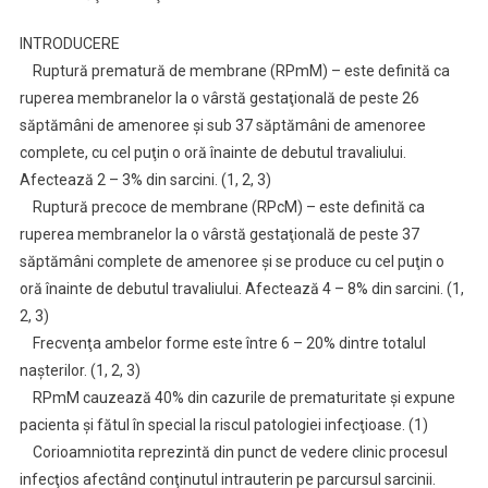
INTRODUCERE
Ruptură prematură de membrane (RPmM) – este definită ca
ruperea membranelor la o vârstă gestaţională de peste 26
săptămâni de amenoree şi sub 37 săptămâni de amenoree
complete, cu cel puţin o oră înainte de debutul travaliului.
Afectează 2 – 3% din sarcini. (1, 2, 3)
Ruptură precoce de membrane (RPcM) – este definită ca
ruperea membranelor la o vârstă gestaţională de peste 37
săptămâni complete de amenoree şi se produce cu cel puţin o
oră înainte de debutul travaliului. Afectează 4 – 8% din sarcini. (1,
2, 3)
Frecvenţa ambelor forme este între 6 – 20% dintre totalul
naşterilor. (1, 2, 3)
RPmM cauzează 40% din cazurile de prematuritate şi expune
pacienta şi fătul în special la riscul patologiei infecţioase. (1)
Corioamniotita reprezintă din punct de vedere clinic procesul
infecţios afectând conţinutul intrauterin pe parcursul sarcinii.