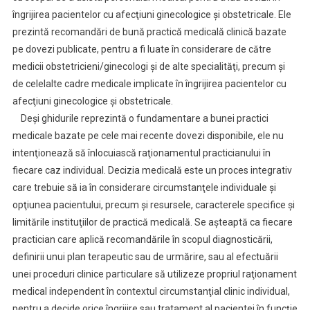
îngrijirea pacientelor cu afecţiuni ginecologice şi obstetricale. Ele
prezintă recomandări de bună practică medicală clinică bazate
pe dovezi publicate, pentru a fi luate în considerare de către
medicii obstetricieni/ginecologi şi de alte specialităţi, precum şi
de celelalte cadre medicale implicate în îngrijirea pacientelor cu
afecţiuni ginecologice şi obstetricale.
Deşi ghidurile reprezintă o fundamentare a bunei practici
medicale bazate pe cele mai recente dovezi disponibile, ele nu
intenţionează să înlocuiască raţionamentul practicianului în
fiecare caz individual. Decizia medicală este un proces integrativ
care trebuie să ia în considerare circumstanţele individuale şi
opţiunea pacientului, precum şi resursele, caracterele specifice şi
limitările instituţiilor de practică medicală. Se aşteaptă ca fiecare
practician care aplică recomandările în scopul diagnosticării,
definirii unui plan terapeutic sau de urmărire, sau al efectuării
unei proceduri clinice particulare să utilizeze propriul raţionament
medical independent în contextul circumstanţial clinic individual,
pentru a decide orice îngrijire sau tratament al pacientei în funcţie