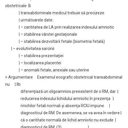
obstetricale B
| transabdominale medicul trebuie să precizeze
| următoarele date:
| – cantitatea de LA prin realizarea indexului amniotic
| – stabilirea vârstei gestaţionale
| – stabilirea dezvoltării fetale (biometria fetală)
| – evolutivitatea sarcinii
| – stabilirea prezentaţiei
| – localizarea placentei
| – anomalii fetale, anexiale sau uterine
> Argumentare Examenul ecografic obstetrical transabdominal
nu | IIb
diferenţiază un oligoamnios preexistent de o RM, dar |
reducerea indexului lichidului amniotic în prezenţa |
rinichilor fetali normali şi absenţa RCIU impune |
diagnosticul de RM. De asemenea, se va avea în vedere |
că o cantitate normală de lichid amniotic nu exclude |
diagnosticul de RM. (3) |