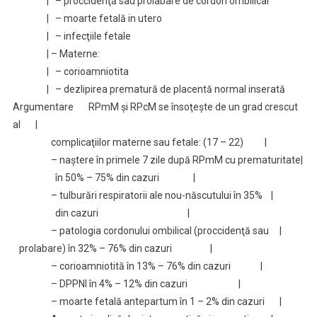
| – proccidenţă sau prolabare de cordon ombilical
| – moarte fetală in utero
| – infecţiile fetale
| – Materne:
| – corioamniotita
| – dezlipirea prematură de placentă normal inserată
Argumentare RPmM şi RPcM se însoţeşte de un grad crescut
al |
complicaţiilor materne sau fetale: (17 – 22) |
– naştere în primele 7 zile după RPmM cu prematuritate|
în 50% – 75% din cazuri |
– tulburări respiratorii ale nou-născutului în 35% |
din cazuri |
– patologia cordonului ombilical (proccidenţă sau |
prolabare) în 32% – 76% din cazuri |
– corioamniotită în 13% – 76% din cazuri |
– DPPNI în 4% – 12% din cazuri |
– moarte fetală antepartum în 1 – 2% din cazuri |