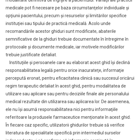
modalitate definitivă de îngrijire a pacientului. Variaţii ale practicii
medicale pot fi necesare pe baza circumstanţelor individuale şi
opţiunii pacientului, precum şi resurselor şi limitărilor specifice
instituţiei sau tipului de practică medicală. Acolo unde
recomandările acestor ghiduri sunt modificate, abaterile
semnificative de la ghiduri trebuie documentate în întregime în
protocoale şi documente medicale, iar motivele modificărilor
trebuie justificate detaliat.
Instituţiile şi persoanele care au elaborat acest ghid îşi declină
responsabilitatea legală pentru orice inacurateţe, informaţie
percepută eronat, pentru eficacitatea clinică sau succesul oricărui
regim terapeutic detaliat în acest ghid, pentru modalitatea de
utilizare sau aplicare sau pentru deciziile finale ale personalului
medical rezultate din utilizarea sau aplicarea lor. De asemenea,
ele nu îşi asumă responsabilitatea nici pentru informaţiile
referitoare la produsele farmaceutice menţionate în acest ghid.
În fiecare caz specific, utilizatorii ghidurilor trebuie să verifice
literatura de specialitate specifică prin intermediul surselor