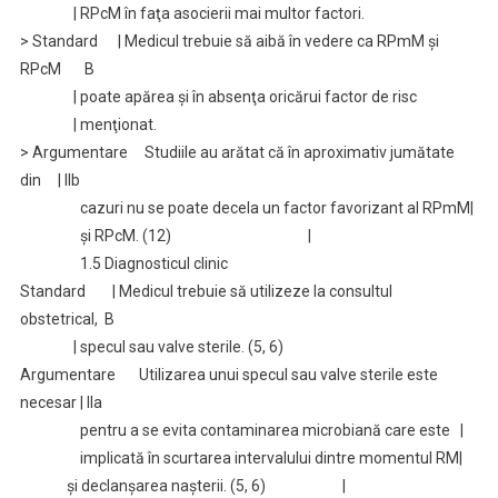
| RPcM în faţa asocierii mai multor factori.
> Standard | Medicul trebuie să aibă în vedere ca RPmM şi
RPcM B
| poate apărea şi în absenţa oricărui factor de risc
| menţionat.
> Argumentare Studiile au arătat că în aproximativ jumătate
din | IIb
cazuri nu se poate decela un factor favorizant al RPmM|
şi RPcM. (12) |
1.5 Diagnosticul clinic
Standard | Medicul trebuie să utilizeze la consultul
obstetrical, B
| specul sau valve sterile. (5, 6)
Argumentare Utilizarea unui specul sau valve sterile este
necesar | IIa
pentru a se evita contaminarea microbiană care este |
implicată în scurtarea intervalului dintre momentul RM|
şi declanşarea naşterii. (5, 6) |