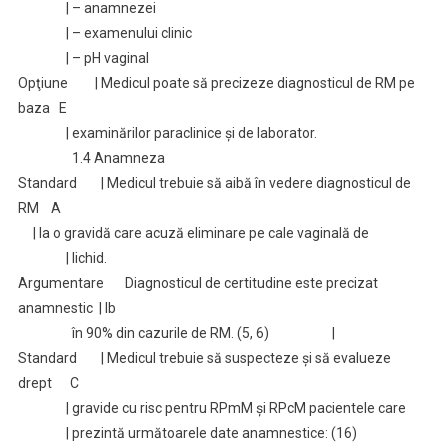
| – anamnezei
| – examenului clinic
| – pH vaginal
Opţiune | Medicul poate să precizeze diagnosticul de RM pe
baza E
| examinărilor paraclinice şi de laborator.
1.4 Anamneza
Standard | Medicul trebuie să aibă în vedere diagnosticul de
RM A
| la o gravidă care acuză eliminare pe cale vaginală de
| lichid.
Argumentare Diagnosticul de certitudine este precizat
anamnestic | Ib
în 90% din cazurile de RM. (5, 6) |
Standard | Medicul trebuie să suspecteze şi să evalueze
drept C
| gravide cu risc pentru RPmM şi RPcM pacientele care
| prezintă următoarele date anamnestice: (16)