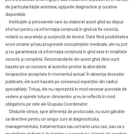
de particularităţile acesteia, opţiunile diagnostice şi curative
disponibile.
Instituţiile şi persoanele care au elaborat acest ghid au depus
eforturi pentru ca informaţia conţinută în ghid să fie corectă,
redată cu acurateţe şi susţinută de dovezi. Dată fiind posibilitatea
erorii umane şi/sau progresele cunoştinţelor medicale, ele nu pot
şi nu garantează că informaţia conţinută în ghid este în totalitate
corectă şi completă. Recomandările din acest ghid clinic sunt
bazate pe un consens al autorilor privitor la abordările
terapeutice acceptate în momentul actual. În absenţa dovezilor
publicate, ele sunt bazate pe consensul experţilor din cadrul
specialităţii. Totuşi, ele nu reprezintă în mod necesar punctele de
vedere şi opiniile tuturor clinicienilor şi nu le reflectă în mod
obligatoriu pe cele ale Grupului Coordonator.
Ghidurile clinice, spre diferenţă de protocoale, nu sunt gândite
ca directive pentru un singur curs al diagnosticului,
managementului, tratamentului sau urmăririi unui caz, sau ca o