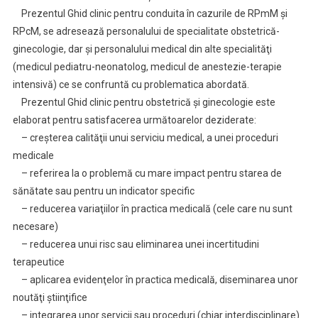
Prezentul Ghid clinic pentru conduita în cazurile de RPmM şi
RPcM, se adresează personalului de specialitate obstetrică-
ginecologie, dar şi personalului medical din alte specialităţi
(medicul pediatru-neonatolog, medicul de anestezie-terapie
intensivă) ce se confruntă cu problematica abordată.
Prezentul Ghid clinic pentru obstetrică şi ginecologie este
elaborat pentru satisfacerea următoarelor deziderate:
– creşterea calităţii unui serviciu medical, a unei proceduri
medicale
– referirea la o problemă cu mare impact pentru starea de
sănătate sau pentru un indicator specific
– reducerea variaţiilor în practica medicală (cele care nu sunt
necesare)
– reducerea unui risc sau eliminarea unei incertitudini
terapeutice
– aplicarea evidenţelor în practica medicală, diseminarea unor
noutăţi ştiinţifice
– integrarea unor servicii sau proceduri (chiar interdisciplinare)