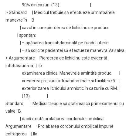
90% din cazuri. (13) |
> Standard | Medicul trebuie să efectueze următoarele
manevre în B
| cazul în care pierderea de lichid nu se produce
| spontan:
| – apăsarea transabdominală pe fundul uterin
| – să solicite pacientei să efectueze manevra Valsalva
> Argumentare Pierderea de lichid nu este evidentă
întotdeauna la | IIb
examinarea clinică. Manevrele amintite produc |
creşterea presiunii intraabdominale şi facilitează |
exteriorizarea lichidului amniotic în cazurile cu RM. |
(13) |
Standard | Medicul trebuie să stabilească prin examenul cu
valve B
| dacă există prolabarea cordonului ombilical.
Argumentare Prolabarea cordonului ombilical impune
extragerea | IIa