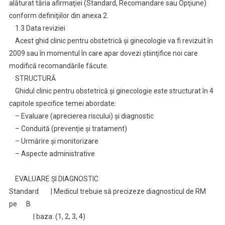
alăturat tăria afirmaţiei (Standard, Recomandare sau Opţiune)
conform definiţiilor din anexa 2.
1.3 Data reviziei
Acest ghid clinic pentru obstetrică şi ginecologie va fi revizuit în
2009 sau în momentul în care apar dovezi ştiinţifice noi care
modifică recomandările făcute.
STRUCTURĂ
Ghidul clinic pentru obstetrică şi ginecologie este structurat în 4
capitole specifice temei abordate:
– Evaluare (aprecierea riscului) şi diagnostic
– Conduită (prevenţie şi tratament)
– Urmărire şi monitorizare
– Aspecte administrative
EVALUARE ŞI DIAGNOSTIC
Standard | Medicul trebuie să precizeze diagnosticul de RM
pe B
| baza: (1, 2, 3, 4)