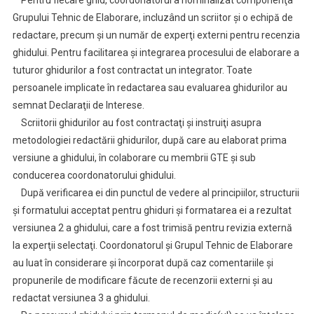
Pentru fiecare ghid, coordonatorul a nominalizat componenţa
Grupului Tehnic de Elaborare, incluzând un scriitor şi o echipă de
redactare, precum şi un număr de experţi externi pentru recenzia
ghidului. Pentru facilitarea şi integrarea procesului de elaborare a
tuturor ghidurilor a fost contractat un integrator. Toate
persoanele implicate în redactarea sau evaluarea ghidurilor au
semnat Declaraţii de Interese.
Scriitorii ghidurilor au fost contractaţi şi instruiţi asupra
metodologiei redactării ghidurilor, după care au elaborat prima
versiune a ghidului, în colaborare cu membrii GTE şi sub
conducerea coordonatorului ghidului.
După verificarea ei din punctul de vedere al principiilor, structurii
şi formatului acceptat pentru ghiduri şi formatarea ei a rezultat
versiunea 2 a ghidului, care a fost trimisă pentru revizia externă
la experţii selectaţi. Coordonatorul şi Grupul Tehnic de Elaborare
au luat în considerare şi încorporat după caz comentariile şi
propunerile de modificare făcute de recenzorii externi şi au
redactat versiunea 3 a ghidului.