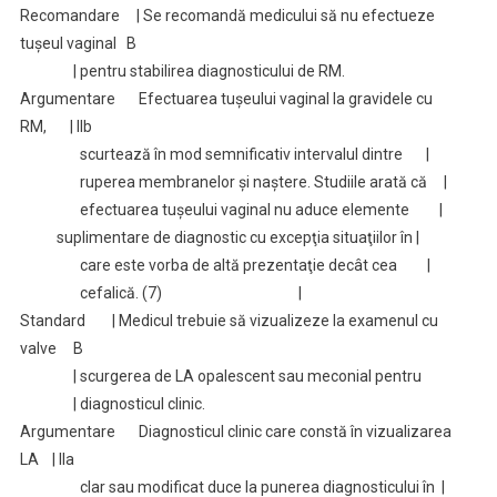
Recomandare | Se recomandă medicului să nu efectueze
tuşeul vaginal B
| pentru stabilirea diagnosticului de RM.
Argumentare Efectuarea tuşeului vaginal la gravidele cu
RM, | IIb
scurtează în mod semnificativ intervalul dintre |
ruperea membranelor şi naştere. Studiile arată că |
efectuarea tuşeului vaginal nu aduce elemente |
suplimentare de diagnostic cu excepţia situaţiilor în |
care este vorba de altă prezentaţie decât cea |
cefalică. (7) |
Standard | Medicul trebuie să vizualizeze la examenul cu
valve B
| scurgerea de LA opalescent sau meconial pentru
| diagnosticul clinic.
Argumentare Diagnosticul clinic care constă în vizualizarea
LA | IIa
clar sau modificat duce la punerea diagnosticului în |