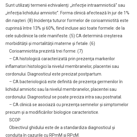
Sunt utilizaţi termenii echivalenţi: „infecţie intraamniotică” sau
„infecţia lichidului amniotic”. Forma clinică afectează în jur de 1%
din naşteri. (8) Incidenţa tuturor formelor de corioamniotită este
cuprinsă între 13% şi 60%, fiind incluse aici toate formele: de la
cele subclinice la cele manifeste. (5) CA determină creşterea
morbidităţii şi mortalităţii materne şi fetale. (6)
Corioamniotita prezintă trei forme: (7)
– CA histologică caracterizată prin prezenţa markerilor
inflamatori histologici la nivelul membranelor, placentei sau
cordonului. Diagnosticul este precizat postpartum.
– CA bacteriologică este definită de prezenţa germenilor în
lichidul amniotic sau la nivelul membranelor, placentei sau
cordonului. Diagnosticul se poate preciza intra sau postnatal.
– CA clinică se asociază cu prezenţa semnelor şi simptomelor
precum şi a modificărilor biologice caracteristice.
SCOP
Obiectivul ghidului este de a standardiza diagnosticul şi
conduita în cazurile cu RPmM şi RPcM.