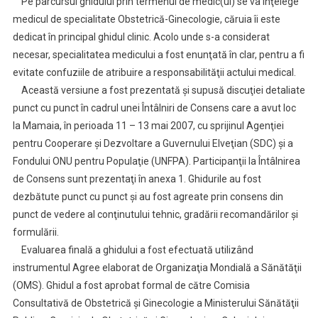
Pe parcursul ghidului prin termenul de medic(ul) se va înţelege
medicul de specialitate Obstetrică-Ginecologie, căruia îi este
dedicat în principal ghidul clinic. Acolo unde s-a considerat
necesar, specialitatea medicului a fost enunţată în clar, pentru a fi
evitate confuziile de atribuire a responsabilităţii actului medical.
Această versiune a fost prezentată şi supusă discuţiei detaliate
punct cu punct în cadrul unei Întâlniri de Consens care a avut loc
la Mamaia, în perioada 11 – 13 mai 2007, cu sprijinul Agenţiei
pentru Cooperare şi Dezvoltare a Guvernului Elveţian (SDC) şi a
Fondului ONU pentru Populaţie (UNFPA). Participanţii la Întâlnirea
de Consens sunt prezentaţi în anexa 1. Ghidurile au fost
dezbătute punct cu punct şi au fost agreate prin consens din
punct de vedere al conţinutului tehnic, gradării recomandărilor şi
formulării.
Evaluarea finală a ghidului a fost efectuată utilizând
instrumentul Agree elaborat de Organizaţia Mondială a Sănătăţii
(OMS). Ghidul a fost aprobat formal de către Comisia
Consultativă de Obstetrică şi Ginecologie a Ministerului Sănătăţii