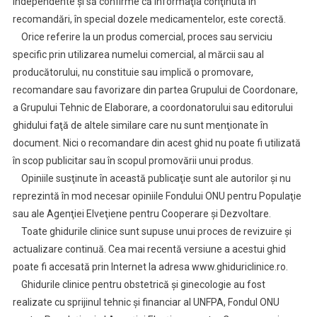
independente şi să confirme că informaţia conţinută în
recomandări, în special dozele medicamentelor, este corectă.
Orice referire la un produs comercial, proces sau serviciu
specific prin utilizarea numelui comercial, al mărcii sau al
producătorului, nu constituie sau implică o promovare,
recomandare sau favorizare din partea Grupului de Coordonare,
a Grupului Tehnic de Elaborare, a coordonatorului sau editorului
ghidului faţă de altele similare care nu sunt menţionate în
document. Nici o recomandare din acest ghid nu poate fi utilizată
în scop publicitar sau în scopul promovării unui produs.
Opiniile susţinute în această publicaţie sunt ale autorilor şi nu
reprezintă în mod necesar opiniile Fondului ONU pentru Populaţie
sau ale Agenţiei Elveţiene pentru Cooperare şi Dezvoltare.
Toate ghidurile clinice sunt supuse unui proces de revizuire şi
actualizare continuă. Cea mai recentă versiune a acestui ghid
poate fi accesată prin Internet la adresa www.ghiduriclinice.ro.
Ghidurile clinice pentru obstetrică şi ginecologie au fost
realizate cu sprijinul tehnic şi financiar al UNFPA, Fondul ONU