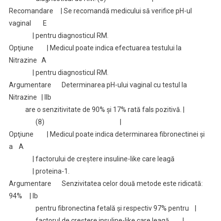
Recomandare | Se recomandă medicului să verifice pH-ul
vaginal E
| pentru diagnosticul RM.
Opţiune | Medicul poate indica efectuarea testului la
Nitrazine A
| pentru diagnosticul RM.
Argumentare Determinarea pH-ului vaginal cu testul la
Nitrazine | IIb
are o senzitivitate de 90% şi 17% rată fals pozitivă. |
(8) |
Opţiune | Medicul poate indica determinarea fibronectinei şi
a A
| factorului de creştere insuline-like care leagă
| proteina-1.
Argumentare Senzivitatea celor două metode este ridicată:
94% | Ib
pentru fibronectina fetală şi respectiv 97% pentru |
factorul de creştere insuline-like care leagă |