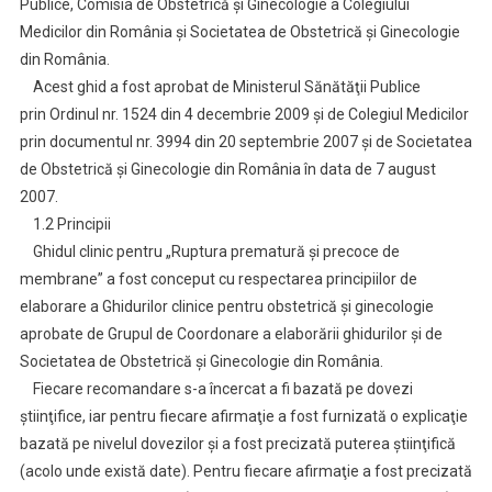
Publice, Comisia de Obstetrică şi Ginecologie a Colegiului
Medicilor din România şi Societatea de Obstetrică şi Ginecologie
din România.
Acest ghid a fost aprobat de Ministerul Sănătăţii Publice
prin Ordinul nr. 1524 din 4 decembrie 2009 şi de Colegiul Medicilor
prin documentul nr. 3994 din 20 septembrie 2007 şi de Societatea
de Obstetrică şi Ginecologie din România în data de 7 august
2007.
1.2 Principii
Ghidul clinic pentru „Ruptura prematură şi precoce de
membrane” a fost conceput cu respectarea principiilor de
elaborare a Ghidurilor clinice pentru obstetrică şi ginecologie
aprobate de Grupul de Coordonare a elaborării ghidurilor şi de
Societatea de Obstetrică şi Ginecologie din România.
Fiecare recomandare s-a încercat a fi bazată pe dovezi
ştiinţifice, iar pentru fiecare afirmaţie a fost furnizată o explicaţie
bazată pe nivelul dovezilor şi a fost precizată puterea ştiinţifică
(acolo unde există date). Pentru fiecare afirmaţie a fost precizată