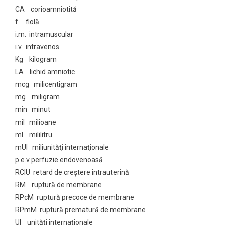
CA corioamniotită
f fiolă
i.m. intramuscular
i.v. intravenos
Kg kilogram
LA lichid amniotic
mcg milicentigram
mg miligram
min minut
mil milioane
ml mililitru
mUI miliunităţi internaţionale
p.e.v perfuzie endovenoasă
RCIU retard de creştere intrauterină
RM ruptură de membrane
RPcM ruptură precoce de membrane
RPmM ruptură prematură de membrane
UI unităţi internaţionale