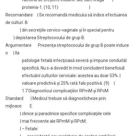
proteina-1. (10, 11) |
Recomandare | Se recomandă medicului să indice efectuarea
de culturi B
| din secreţiile cervico-vaginale şi în special pentru
| depistarea Streptococului de grup B.
Argumentare Prezenţa streptococului de grup B poate induce
o | IIa
patologie fetală infecţioasă severă şi impune conduită|
specifică. Nu s-a dovedit în mod concludent beneficiul|
efectuării culturilor cervicale: acestea au doar 53% |
valoare predictivă şi 25% rată fals pozitivă. (9) |
1.7 Diagnosticul complicaţiilor RPmM şi RPcM
Standard | Medicul trebuie să diagnosticheze prin
mijloace E
| clinice şi paraclinice specifice complicaţiile cele
| mai frecvente ale RPmM şi RPcM.
| – Fetale: