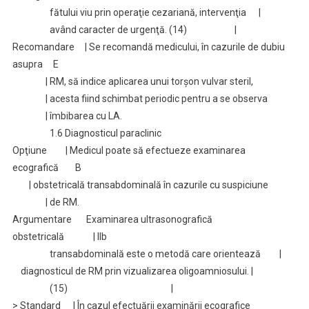
fătului viu prin operaţie cezariană, intervenţia |
având caracter de urgenţă. (14) |
Recomandare | Se recomandă medicului, în cazurile de dubiu
asupra E
| RM, să indice aplicarea unui torşon vulvar steril,
| acesta fiind schimbat periodic pentru a se observa
| îmbibarea cu LA.
1.6 Diagnosticul paraclinic
Opţiune | Medicul poate să efectueze examinarea
ecografică B
| obstetricală transabdominală în cazurile cu suspiciune
| de RM.
Argumentare Examinarea ultrasonografică
obstetricală | IIb
transabdominală este o metodă care orientează |
diagnosticul de RM prin vizualizarea oligoamniosului. |
(15) |
> Standard | În cazul efectuării examinării ecografice