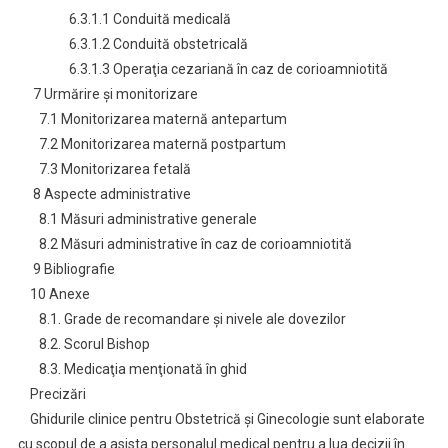
6.3.1.1 Conduită medicală
6.3.1.2 Conduită obstetricală
6.3.1.3 Operaţia cezariană în caz de corioamniotită
7 Urmărire şi monitorizare
7.1 Monitorizarea maternă antepartum
7.2 Monitorizarea maternă postpartum
7.3 Monitorizarea fetală
8 Aspecte administrative
8.1 Măsuri administrative generale
8.2 Măsuri administrative în caz de corioamniotită
9 Bibliografie
10 Anexe
8.1. Grade de recomandare şi nivele ale dovezilor
8.2. Scorul Bishop
8.3. Medicaţia menţionată în ghid
Precizări
Ghidurile clinice pentru Obstetrică şi Ginecologie sunt elaborate
cu scopul de a asista personalul medical pentru a lua decizii în