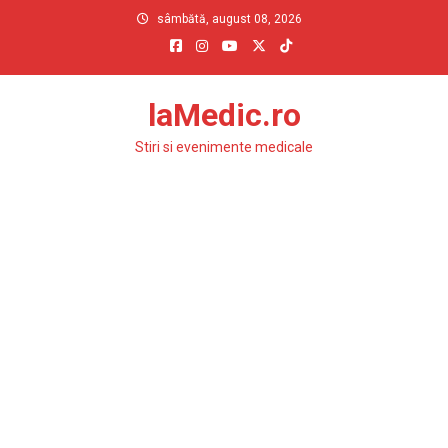
Skip
sâmbătă, august 08, 2026
to
content
laMedic.ro
Stiri si evenimente medicale