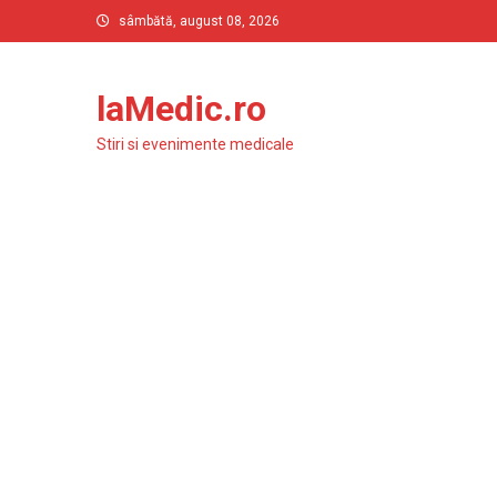
Skip
sâmbătă, august 08, 2026
to
content
laMedic.ro
Stiri si evenimente medicale