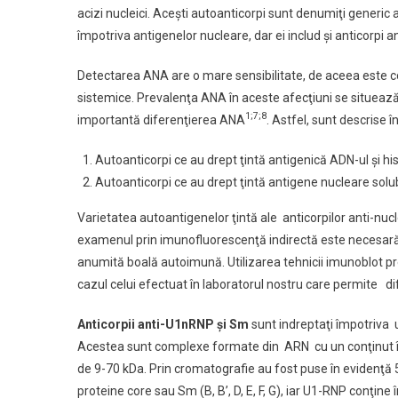
acizi nucleici. Aceşti autoanticorpi sunt denumiţi generic
împotriva antigenelor nucleare, dar ei includ şi anticorpi a
Detectarea ANA are o mare sensibilitate, de aceea este c
sistemice. Prevalenţa ANA în aceste afecţiuni se situează
1;7;8
importantă diferenţierea ANA
. Astfel, sunt descrise 
Autoanticorpi ce au drept ţintă antigenică ADN-ul şi hi
Autoanticorpi ce au drept ţintă antigene nucleare solu
Varietatea autoantigenelor ţintă ale anticorpilor anti-nuc
examenul prin imunofluorescenţă indirectă este necesară d
anumită boală autoimună. Utilizarea tehnicii imunoblot pre
cazul celui efectuat în laboratorul nostru care permite d
Anticorpii anti-U1nRNP şi Sm
sunt indreptaţi împotriva 
Acestea sunt complexe formate din ARN cu un conţinut în
de 9-70 kDa. Prin cromatografie au fost puse în evidenţă 5
proteine core sau Sm (B, B’, D, E, F, G), iar U1-RNP conţine 