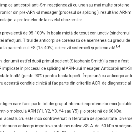
timp ce anticorpii anti-Sm reacţionează cu una sau mai multe proteine
tronilor din pre-ARN-ul mesager (procesul de splicing ), rezultând ARNm
nslaţie a proteinelor de la nivelul ribozomilor.
 o prevalenţă de 95-100% în boala mixtă de ţesut conjunctiv (sindromul
estei afecţiuni. Titrul de anticorpi se corelează de asemenea cu gradul de
1;4
ţi şi la pacienti cu LES (15-40%), scleroză sistemică şi polimiozită
.
, denumit astfel după primul pacient (Stephanie Smith) la care a fost
 implicate în procesul de splicing al ARN-ului mesager. Anticorpii anti-
icitate înaltă (peste 90%) pentru boala lupică. Împreună cu anticorpii anti
această condiţie clinică şi fac parte din criteriile ACR de diagnostic al
ntigen care face parte tot din grupul ribonucleoproteinelor mici (solubl
r-o moleculă ARN (Y1, Y2, Y3, Y4 sau Y5) şi o proteină de 60 kDa.
 acest lucru este încă controversat în literatura de specialitate. Divers
ntotdeauna anticorpi împotriva proteinei native SS-A de 60 kDa şi adiţion