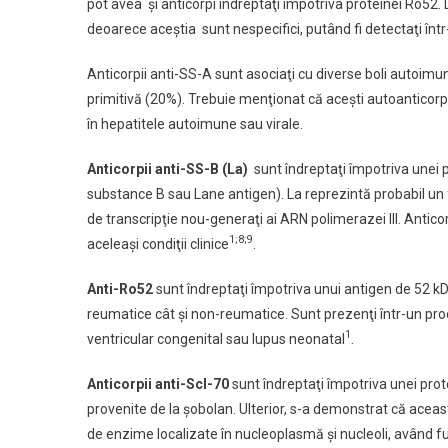
pot avea şi anticorpi îndreptaţi împotriva proteinei Ro52.
deoarece aceştia sunt nespecifici, putând fi detectaţi într
Anticorpii anti-SS-A sunt asociaţi cu diverse boli autoimu
primitivă (20%). Trebuie menţionat că aceşti autoanticorpi
în hepatitele autoimune sau virale.
Anticorpii anti-SS-B (La)
sunt îndreptaţi împotriva unei p
substance B sau Lane antigen). La reprezintă probabil un fa
de transcripţie nou-generaţi ai ARN polimerazei III. Antico
1;8;9
aceleaşi condiţii clinice
.
Anti-Ro52
sunt îndreptaţi împotriva unui antigen de 52 kDa 
reumatice cât şi non-reumatice. Sunt prezenţi într-un pro
1
ventricular congenital sau lupus neonatal
.
Anticorpii anti-Scl-70
sunt îndreptaţi împotriva unei prote
provenite de la şobolan. Ulterior, s-a demonstrat că acea
de enzime localizate în nucleoplasmă şi nucleoli, având f