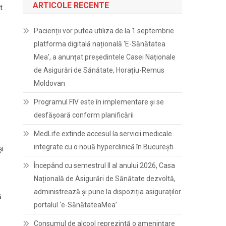
ARTICOLE RECENTE
t
Pacienții vor putea utiliza de la 1 septembrie
platforma digitală națională ‘E-Sănătatea
Mea’, a anunțat președintele Casei Naționale
de Asigurări de Sănătate, Horațiu-Remus
Moldovan
Programul FIV este în implementare și se
desfășoară conform planificării
MedLife extinde accesul la servicii medicale
integrate cu o nouă hyperclinică în București
şi
Începând cu semestrul II al anului 2026, Casa
Națională de Asigurări de Sănătate dezvoltă,
administrează și pune la dispoziția asiguraților
ă
portalul ‘e-SănătateaMea’
Consumul de alcool reprezintă o amenințare