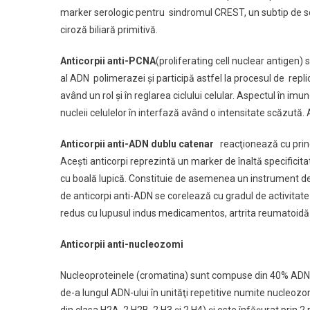
marker serologic pentru sindromul CREST, un subtip de sc
ciroză biliară primitivă.
Anticorpii anti-PCNA
(proliferating cell nuclear antigen)
al ADN polimerazei şi participă astfel la procesul de repli
având un rol şi în reglarea ciclului celular. Aspectul în im
nucleii celulelor în interfază având o intensitate scăzută.
Anticorpii anti-ADN dublu catenar
reacţionează cu princip
Aceşti anticorpi reprezintă un marker de înaltă specificita
cu boală lupică. Constituie de asemenea un instrument de m
de anticorpi anti-ADN se corelează cu gradul de activitate a
redus cu lupusul indus medicamentos, artrita reumatoidă 
Anticorpii anti-nucleozomi
Nucleoproteinele (cromatina) sunt compuse din 40% ADN,
de-a lungul ADN-ului în unităţi repetitive numite nucleozo