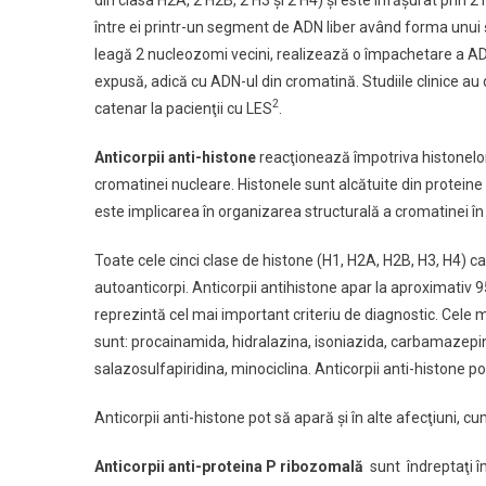
din clasa H2A, 2 H2B, 2 H3 şi 2 H4) şi este înfăşurat prin
între ei printr-un segment de ADN liber având forma unui 
leagă 2 nucleozomi vecini, realizează o împachetare a ADN
expusă, adică cu ADN-ul din cromatină. Studiile clinice au
2
catenar la pacienţii cu LES
.
Anticorpii anti-histone
reacţionează împotriva histonelo
cromatinei nucleare. Histonele sunt alcătuite din proteine b
este implicarea în organizarea structurală a cromatinei î
Toate cele cinci clase de histone (H1, H2A, H2B, H3, H4) c
autoanticorpi. Anticorpii antihistone apar la aproximativ
reprezintă cel mai important criteriu de diagnostic. Cel
sunt: procainamida, hidralazina, isoniazida, carbamazepin
salazosulfapiridina, minociclina. Anticorpii anti-histone 
Anticorpii anti-histone pot să apară şi în alte afecţiuni, c
Anticorpii anti-proteina P ribozomală
sunt îndreptaţi î