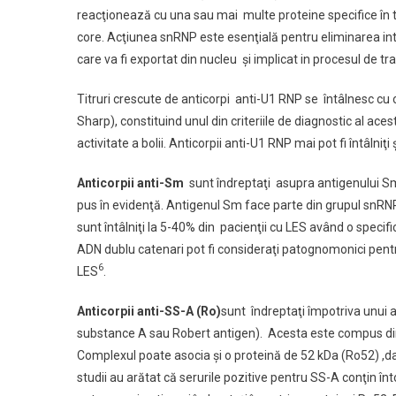
reacţionează cu una sau mai multe proteine specifice în 
core. Acţiunea snRNP este esenţială pentru eliminarea in
care va fi exportat din nucleu şi implicat in procesul de tra
Titruri crescute de anticorpi anti-U1 RNP se întâlnesc cu
Sharp), constituind unul din criteriile de diagnostic al ac
activitate a bolii. Anticorpii anti-U1 RNP mai pot fi întâlni
Anticorpii anti-Sm
sunt îndreptaţi asupra antigenului Sm
pus în evidenţă. Antigenul Sm face parte din grupul snRNP
sunt întâlniţi la 5-40% din pacienţii cu LES având o specif
ADN dublu catenari pot fi consideraţi patognomonici pentru 
6
LES
.
Anticorpii anti-SS-A (Ro)
sunt îndreptaţi împotriva unui a
substance A sau Robert antigen). Acesta este compus dint
Complexul poate asocia şi o proteină de 52 kDa (Ro52) ,dar
studii au arătat că serurile pozitive pentru SS-A conţin î