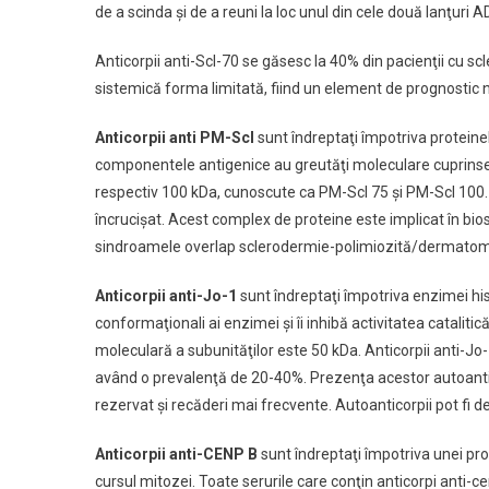
de a scinda şi de a reuni la loc unul din cele două lanţuri A
Anticorpii anti-Scl-70 se găsesc la 40% din pacienţii cu sc
sistemică forma limitată, fiind un element de prognostic 
Anticorpii anti PM-Scl
sunt îndreptaţi împotriva protein
componentele antigenice au greutăţi moleculare cuprinse î
respectiv 100 kDa, cunoscute ca PM-Scl 75 şi PM-Scl 100.
încrucişat. Acest complex de proteine este implicat în bio
sindroamele overlap sclerodermie-polimiozită/dermatom
Anticorpii anti-Jo-1
sunt îndreptaţi împotriva enzimei hist
conformaţionali ai enzimei şi îi inhibă activitatea catalit
moleculară a subunităţilor este 50 kDa. Anticorpii anti-J
având o prevalenţă de 20-40%. Prezenţa acestor autoanti
rezervat şi recăderi mai frecvente. Autoanticorpii pot fi
Anticorpii anti-CENP B
sunt îndreptaţi împotriva unei pro
cursul mitozei. Toate serurile care conţin anticorpi anti