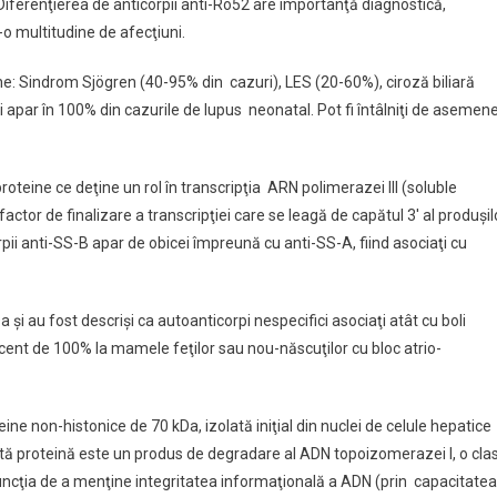
 Diferenţierea de anticorpii anti-Ro52 are importanţă diagnostică,
-o multitudine de afecţiuni.
ne: Sindrom Sjögren (40-95% din cazuri), LES (20-60%), ciroză biliară
 apar în 100% din cazurile de lupus neonatal. Pot fi întâlniţi de asemen
roteine ce deţine un rol în transcripţia ARN polimerazei III (soluble
ctor de finalizare a transcripţiei care se leagă de capătul 3′ al produşil
rpii anti-SS-B apar de obicei împreună cu anti-SS-A, fiind asociaţi cu
şi au fost descrişi ca autoanticorpi nespecifici asociaţi atât cu boli
cent de 100% la mamele feţilor sau nou-născuţilor cu bloc atrio-
ine non-histonice de 70 kDa, izolată iniţial din nuclei de celule hepatice
stă proteină este un produs de degradare al ADN topoizomerazei I, o cla
uncţia de a menţine integritatea informaţională a ADN (prin capacitatea