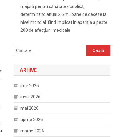
majoră pentru sănătatea publică,
determinând anual 2.6 milioane de decese la
nivel mondial, fiind implicat în apariția a peste
200 de afecțiuni medicale
Caută
după:
ARHIVE
Sm
-
iulie 2026
iunie 2026
e
mai 2026
aprilie 2026
e
al
martie 2026