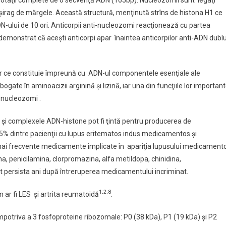
 2 rotaţii complete de o secvenţă ADN (165bp). Nucleozomii sunt legaţi
şirag de mărgele. Această structură, menţinută strîns de histona H1 ce
-ului de 10 ori. Anticorpii anti-nucleozomi reacţionează cu partea
 demonstrat că aceşti anticorpi apar înaintea anticorpilor anti-ADN dubl
r ce constituie împreună cu ADN-ul componentele esenţiale ale
ogate în aminoacizii arginină şi lizină, iar una din funcţiile lor importan
n nucleozomi .
a şi complexele ADN-histone pot fi ţintă pentru producerea de
 95% dintre pacienţii cu lupus eritematos indus medicamentos şi
e mai frecvente medicamente implicate în apariţia lupusului medicament
a, penicilamina, clorpromazina, alfa metildopa, chinidina,
pot persista ani după întreruperea medicamentului incriminat.
1;2;8
um ar fi LES şi artrita reumatoidă
.
mpotriva a 3 fosfoproteine ribozomale: P0 (38 kDa), P1 (19 kDa) şi P2