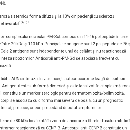
DN).
leroză sistemică forma difuză şi la 10% din pacienţii cu scleroză
1;4;8;9
nefavorabil
.
elor complexului nucleolar PM-Scl, compus din 11-16 polipeptide în care
ntre 20 kDa şi 110 kDa. Principalele antigene sunt 2 polipeptide de 75 ş
 Cele 2 antigene sunt independente unul de celălat şi nu reacţionează
sinteza ribozomilor. Anticorpii anti-PM-Scl se asociază frecvent cu
iozită.
idil-t-ARN sintetaza. In vitro aceşti autoanticorpi se leagă de epitopii
ică. Antigenul este sub formă dimerică şi este localizat în citoplasmă; ma
o-1 constituie un marker serologic pentru dermatomiozită/polimiozită,
corpi se asociază cu o formă mai severă de boală, cu un prognostic
 detectaţi precoce, uneori precedând debutul simptomelor.
teine de 80 kDa localizată în zona de ancorare a fibrelor fusului mitotic 
-centromer reacţionează cu CENP-B. Anticorpii anti-CENP B constituie un