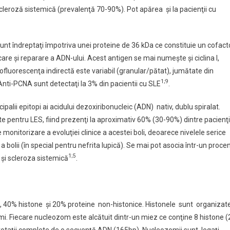
leroză sistemică (prevalenţă 70-90%). Pot apărea şi la pacienţii cu
 sunt îndreptaţi împotriva unei proteine de 36 kDa ce constituie un cofact
care şi reparare a ADN-ului. Acest antigen se mai numeşte şi ciclina I,
unofluorescenţa indirectă este variabil (granular/pătat), jumătate din
1;9
 Anti-PCNA sunt detectaţi la 3% din pacientii cu SLE
.
alii epitopi ai acidului dezoxiribonucleic (ADN) nativ, dublu spiralat.
te pentru LES, fiind prezenţi la aproximativ 60% (30-90%) dintre pacienţi
onitorizare a evoluţiei clinice a acestei boli, deoarece nivelele serice
 bolii (în special pentru nefrita lupică). Se mai pot asocia într-un proce
1;5
şi scleroza sistemică
.
 40% histone şi 20% proteine non-histonice. Histonele sunt organizat
mi. Fiecare nucleozom este alcătuit dintr-un miez ce conţine 8 histone (