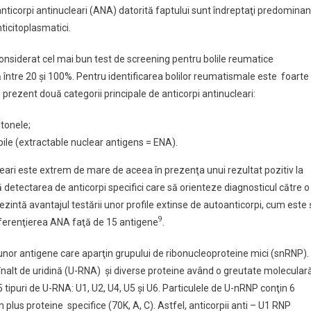
 anticorpi antinucleari (ANA) datorită faptului sunt îndreptaţi predominan
nticitoplasmatici.
onsiderat cel mai bun test de screening pentru bolile reumatice
 între 20 şi 100%. Pentru identificarea bolilor reumatismale este foarte
în prezent două categorii principale de anticorpi antinucleari:
stonele;
bile (extractable nuclear antigens = ENA).
leari este extrem de mare de aceea în prezenţa unui rezultat pozitiv la
etectarea de anticorpi specifici care să orienteze diagnosticul către o
zintă avantajul testării unor profile extinse de autoanticorpi, cum este 
9
iferenţierea ANA faţă de 15 antigene
.
unor antigene care aparţin grupului de ribonucleoproteine mici (snRNP).
alt de uridină (U-RNA) şi diverse proteine având o greutate molecular
 tipuri de U-RNA: U1, U2, U4, U5 şi U6. Particulele de U-nRNP conţin 6
în plus proteine specifice (70K, A, C). Astfel, anticorpii anti – U1 RNP