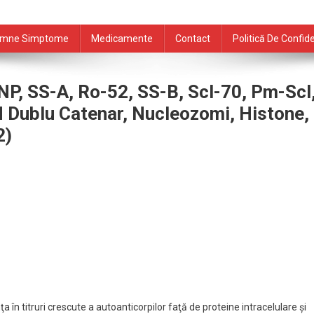
mne Simptome
Medicamente
Contact
Politică De Confide
NP, SS-A, Ro-52, SS-B, Scl-70, Pm-Scl
 Dublu Catenar, Nucleozomi, Histone,
2)
în titruri crescute a autoanticorpilor faţă de proteine intracelulare şi