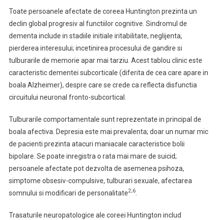
Toate persoanele afectate de coreea Huntington prezinta un
declin global progresiv al functiilor cognitive. Sindromul de
dementa include in stadiile initiale iritabilitate, neglijenta,
pierderea interesului; incetinirea procesului de gandire si
tulburarile de memorie apar mai tarziu. Acest tablou clinic este
caracteristic dementei subcorticale (diferita de cea care apare in
boala Alzheimer), despre care se crede ca reflecta disfunctia
circuitului neuronal fronto-subcortical.
Tulburarile comportamentale sunt reprezentate in principal de
boala afectiva. Depresia este mai prevalenta; doar un numar mic
de pacienti prezinta atacuri maniacale caracteristice bolii
bipolare. Se poate inregistra o rata mai mare de suicid;
persoanele afectate pot dezvolta de asemenea psihoza,
simptome obsesiv-compulsive, tulburari sexuale, afectarea
2;6
somnului si modificari de personalitate
.
Trasaturile neuropatologice ale coreei Huntington includ