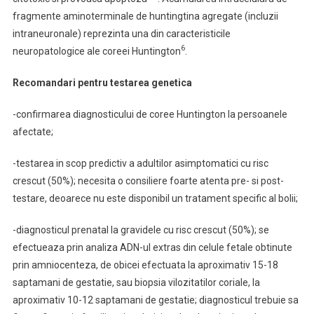
fragmente aminoterminale de huntingtina agregate (incluzii
intraneuronale) reprezinta una din caracteristicile
6
neuropatologice ale coreei Huntington
.
Recomandari pentru testarea genetica
-confirmarea diagnosticului de coree Huntington la persoanele
afectate;
-testarea in scop predictiv a adultilor asimptomatici cu risc
crescut (50%); necesita o consiliere foarte atenta pre- si post-
testare, deoarece nu este disponibil un tratament specific al bolii;
-diagnosticul prenatal la gravidele cu risc crescut (50%); se
efectueaza prin analiza ADN-ul extras din celule fetale obtinute
prin amniocenteza, de obicei efectuata la aproximativ 15-18
saptamani de gestatie, sau biopsia vilozitatilor coriale, la
aproximativ 10-12 saptamani de gestatie; diagnosticul trebuie sa