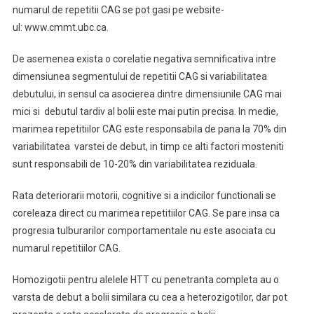
numarul de repetitii CAG se pot gasi pe website-
ul: www.cmmt.ubc.ca.
De asemenea exista o corelatie negativa semnificativa intre
dimensiunea segmentului de repetitii CAG si variabilitatea
debutului, in sensul ca asocierea dintre dimensiunile CAG mai
mici si debutul tardiv al bolii este mai putin precisa. In medie,
marimea repetitiilor CAG este responsabila de pana la 70% din
variabilitatea varstei de debut, in timp ce alti factori mosteniti
sunt responsabili de 10-20% din variabilitatea reziduala.
Rata deteriorarii motorii, cognitive si a indicilor functionali se
coreleaza direct cu marimea repetitiilor CAG. Se pare insa ca
progresia tulburarilor comportamentale nu este asociata cu
numarul repetitiilor CAG.
Homozigotii pentru alelele HTT cu penetranta completa au o
varsta de debut a bolii similara cu cea a heterozigotilor, dar pot