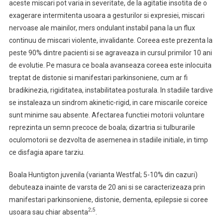
aceste miscari pot varia in severitate, de la agitatie insotita de o
exagerare intermitenta usoara a gesturilor si expresiei, miscari
nervoase ale mainilor, mers ondulant instabil pana la un flux
continuu de miscari violente, invalidante. Coreea este prezenta la
peste 90% dintre pacienti si se agraveaza in cursul primilor 10 ani
de evolutie. Pe masura ce boala avanseaza coreea este inlocuita
treptat de distonie si manifestari parkinsoniene, cum ar fi
bradikinezia, rigiditatea, instabilitatea posturala. In stadiile tardive
se instaleaza un sindrom akinetic-rigid, in care miscarile coreice
sunt minime sau absente. Afectarea functiei motorii voluntare
reprezinta un semn precoce de boala; dizartria si tulburarile
oculomotorii se dezvolta de asemenea in stadiile initiale, in timp
ce disfagia apare tarziu.
Boala Huntigton juvenila (varianta Westfal; 5-10% din cazuri)
debuteaza inainte de varsta de 20 ani si se caracterizeaza prin
manifestari parkinsoniene, distonie, dementa, epilepsie si coree
2;5
usoara sau chiar absenta
.