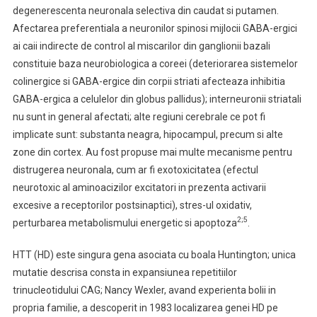
degenerescenta neuronala selectiva din caudat si putamen.
Afectarea preferentiala a neuronilor spinosi mijlocii GABA-ergici
ai caii indirecte de control al miscarilor din ganglionii bazali
constituie baza neurobiologica a coreei (deteriorarea sistemelor
colinergice si GABA-ergice din corpii striati afecteaza inhibitia
GABA-ergica a celulelor din globus pallidus); interneuronii striatali
nu sunt in general afectati; alte regiuni cerebrale ce pot fi
implicate sunt: substanta neagra, hipocampul, precum si alte
zone din cortex. Au fost propuse mai multe mecanisme pentru
distrugerea neuronala, cum ar fi exotoxicitatea (efectul
neurotoxic al aminoacizilor excitatori in prezenta activarii
excesive a receptorilor postsinaptici), stres-ul oxidativ,
2;5
perturbarea metabolismului energetic si apoptoza
.
HTT (HD) este singura gena asociata cu boala Huntington; unica
mutatie descrisa consta in expansiunea repetitiilor
trinucleotidului CAG; Nancy Wexler, avand experienta bolii in
propria familie, a descoperit in 1983 localizarea genei HD pe