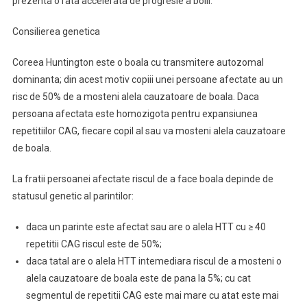
prezenta o rata accelerata de progresie a bolii.
Consilierea genetica
Coreea Huntington este o boala cu transmitere autozomal
dominanta; din acest motiv copiii unei persoane afectate au un
risc de 50% de a mosteni alela cauzatoare de boala. Daca
persoana afectata este homozigota pentru expansiunea
repetitiilor CAG, fiecare copil al sau va mosteni alela cauzatoare
de boala.
La fratii persoanei afectate riscul de a face boala depinde de
statusul genetic al parintilor:
daca un parinte este afectat sau are o alela HTT cu ≥ 40
repetitii CAG riscul este de 50%;
daca tatal are o alela HTT intemediara riscul de a mosteni o
alela cauzatoare de boala este de pana la 5%; cu cat
segmentul de repetitii CAG este mai mare cu atat este mai