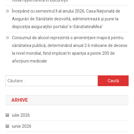
nouă hyperclinică în București
Începând cu semestrul II al anului 2026, Casa Națională de
Asigurări de Sănătate dezvoltă, administrează și pune la
dispoziția asiguraților portalul ‘e-SănătateaMea’
Consumul de alcool reprezintă o amenințare majoră pentru
sănătatea publică, determinând anual 2.6 milioane de decese
la nivel mondial, fiind implicat în apariția a peste 200 de
afecțiuni medicale
Caută
după:
ARHIVE
iulie 2026
iunie 2026