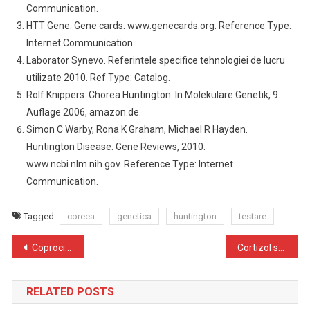
Communication.
HTT Gene. Gene cards. www.genecards.org. Reference Type:
Internet Communication.
Laborator Synevo. Referintele specifice tehnologiei de lucru
utilizate 2010. Ref Type: Catalog.
Rolf Knippers. Chorea Huntington. In Molekulare Genetik, 9.
Auflage 2006, amazon.de.
Simon C Warby, Rona K Graham, Michael R Hayden.
Huntington Disease. Gene Reviews, 2010.
www.ncbi.nlm.nih.gov. Reference Type: Internet
Communication.
Tagged
coreea
genetica
huntington
testare
Navigare
Coprocitograma
Cortizol salivar
în
RELATED POSTS
articole