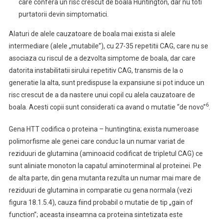
care confera un risc crescut de boala Huntington, dar nu toti
purtatorii devin simptomatici.
Alaturi de alele cauzatoare de boala mai exista si alele
intermediare (alele „mutabile”), cu 27-35 repetitii CAG, care nu se
asociaza cu riscul de a dezvolta simptome de boala, dar care
datorita instabilitatii sirului repetitiv CAG, transmis de la o
generatie la alta, sunt predispuse la expansiune si pot induce un
risc crescut de a da nastere unui copil cu alela cauzatoare de
6
boala. Acesti copii sunt considerati ca avand o mutatie “de novo”
.
Gena HTT codifica o proteina – huntingtina; exista numeroase
polimorfisme ale genei care conduc la un numar variat de
reziduuri de glutamina (aminoacid codificat de tripletul CAG) ce
sunt aliniate monoton la capatul aminoterminal al proteinei. Pe
de alta parte, din gena mutanta rezulta un numar mai mare de
reziduuri de glutamina in comparatie cu gena normala (vezi
figura 18.1.5.4), cauza fiind probabil o mutatie de tip „gain of
function”; aceasta inseamna ca proteina sintetizata este