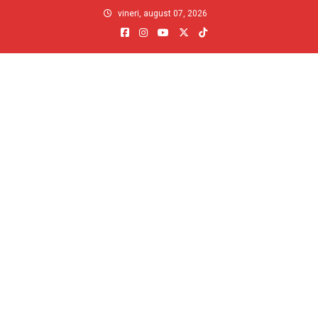
Skip
vineri, august 07, 2026
to
content