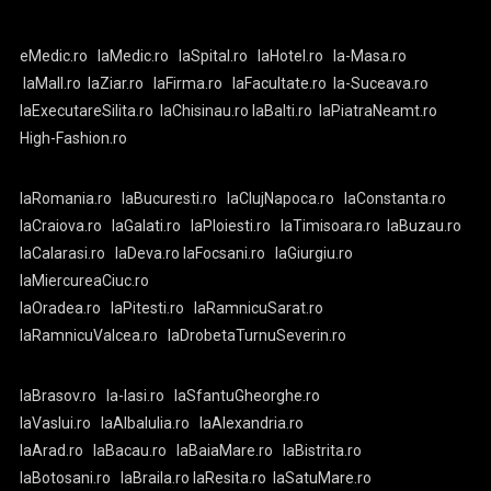
eMedic.ro
laMedic.ro
laSpital.ro
laHotel.ro
la-Masa.ro
laMall.ro
laZiar.ro
laFirma.ro
laFacultate.ro
la-Suceava.ro
laExecutareSilita.ro
laChisinau.ro
laBalti.ro
laPiatraNeamt.ro
High-Fashion.ro
laRomania.ro
laBucuresti.ro
laClujNapoca.ro
laConstanta.ro
laCraiova.ro
laGalati.ro
laPloiesti.ro
laTimisoara.ro
laBuzau.ro
laCalarasi.ro
laDeva.ro
laFocsani.ro
laGiurgiu.ro
laMiercureaCiuc.ro
laOradea.ro
laPitesti.ro
laRamnicuSarat.ro
laRamnicuValcea.ro
laDrobetaTurnuSeverin.ro
laBrasov.ro
la-Iasi.ro
laSfantuGheorghe.ro
laVaslui.ro
laAlbaIulia.ro
laAlexandria.ro
laArad.ro
laBacau.ro
laBaiaMare.ro
laBistrita.ro
laBotosani.ro
laBraila.ro
laResita.ro
laSatuMare.ro