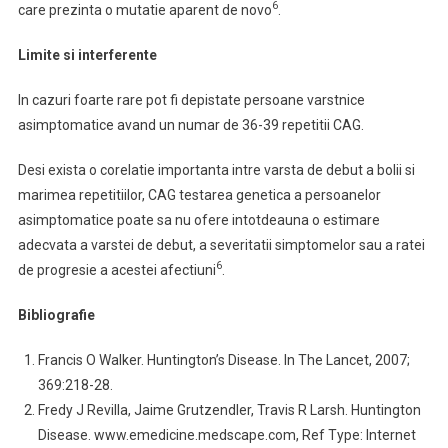
6
care prezinta o mutatie aparent de novo
.
Limite si interferente
In cazuri foarte rare pot fi depistate persoane varstnice
asimptomatice avand un numar de 36-39 repetitii CAG.
Desi exista o corelatie importanta intre varsta de debut a bolii si
marimea repetitiilor, CAG testarea genetica a persoanelor
asimptomatice poate sa nu ofere intotdeauna o estimare
adecvata a varstei de debut, a severitatii simptomelor sau a ratei
6
de progresie a acestei afectiuni
.
Bibliografie
Francis O Walker. Huntington’s Disease. In The Lancet, 2007;
369:218-28.
Fredy J Revilla, Jaime Grutzendler, Travis R Larsh. Huntington
Disease. www.emedicine.medscape.com, Ref Type: Internet