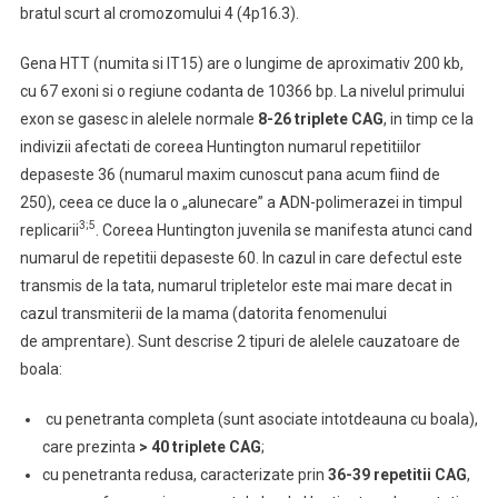
bratul scurt al cromozomului 4 (4p16.3).
Gena HTT (numita si IT15) are o lungime de aproximativ 200 kb,
cu 67 exoni si o regiune codanta de 10366 bp. La nivelul primului
exon se gasesc in alelele normale
8-26 triplete CAG
, in timp ce la
indivizii afectati de coreea Huntington numarul repetitiilor
depaseste 36 (numarul maxim cunoscut pana acum fiind de
250), ceea ce duce la o „alunecare” a ADN-polimerazei in timpul
3;5
replicarii
. Coreea Huntington juvenila se manifesta atunci cand
numarul de repetitii depaseste 60. In cazul in care defectul este
transmis de la tata, numarul tripletelor este mai mare decat in
cazul transmiterii de la mama (datorita fenomenului
de amprentare). Sunt descrise 2 tipuri de alelele cauzatoare de
boala:
cu penetranta completa (sunt asociate intotdeauna cu boala),
care prezinta
> 40 triplete CAG
;
cu penetranta redusa, caracterizate prin
36-39 repetitii CAG
,