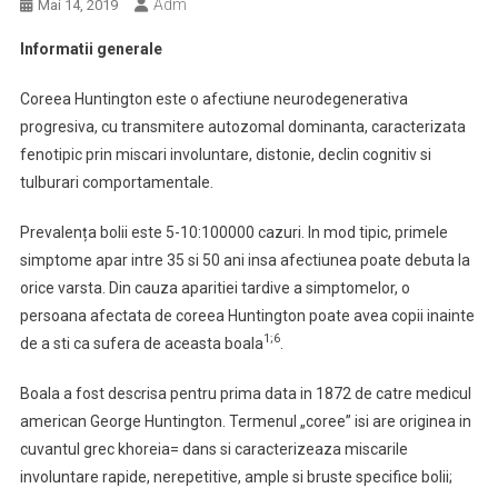
Adm
Mai 14, 2019
Informatii generale
Coreea Huntington este o afectiune neurodegenerativa
progresiva, cu transmitere autozomal dominanta, caracterizata
fenotipic prin miscari involuntare, distonie, declin cognitiv si
tulburari comportamentale.
Prevalența bolii este 5-10:100000 cazuri. In mod tipic, primele
simptome apar intre 35 si 50 ani insa afectiunea poate debuta la
orice varsta. Din cauza aparitiei tardive a simptomelor, o
persoana afectata de coreea Huntington poate avea copii inainte
1;6
de a sti ca sufera de aceasta boala
.
Boala a fost descrisa pentru prima data in 1872 de catre medicul
american George Huntington. Termenul „coree” isi are originea in
cuvantul grec khoreia= dans si caracterizeaza miscarile
involuntare rapide, nerepetitive, ample si bruste specifice bolii;