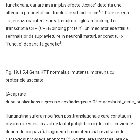
functionala, dar are insa in plus efecte „toxice” datorita unei
1;6
alterari a proprietatilor structurale si biochimice
. Date recente
sugereaza ca interferarea lantului poliglutamic alungit cu
transcriptia CBP (CREB binding protein), un mediator esential al
semnalelor de supravietuire in neuronii maturi, ar constitui o
2
“functie” dobandita genetic
.
–––
Fig. 18.1.5.4 Gena HTT normala si mutanta impreuna cu
proteinele asociate
(Adaptare
dupa publications.nigms.nih.govfindingssept08imageshunt_gene_bi
Huntingtina sufera modificari posttranslationale care constau in
clivarea acesteia in aval de lantul poliglutamic (de catre enzimele
denumite caspaze); fragmentul aminoterminal rezultat este
2;3
citotoxic si provoaca apoptoza
. Acumularea intracelulara de