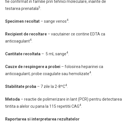
fie confirmat in familie prin tehnici moleculare, inainte de
5
testarea prenatala
.
4
Specimen recoltat
– sange venos
.
Recipient de recoltare
– vacutainer ce contine EDTA ca
4
anticoagulant
.
4
Cantitate recoltata
– 5 mL sange
.
Cauze de respingere
a probei
– folosirea heparinei ca
4
anticoagulant; probe coagulate sau hemolizate
.
4
Stabilitate proba
– 7 zile la 2-8ºC
.
Metoda
– reactie de polimerizare in lant (PCR) pentru detectarea
4
tintita a alelor cu pana la 115 repetitii CAG
.
Raportarea si interpretarea rezultatelor