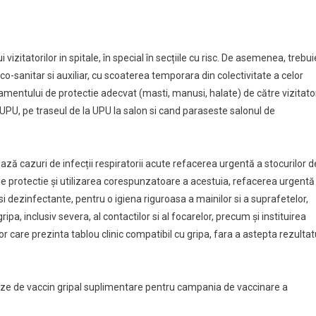
zitatorilor in spitale, în special în secțiile cu risc. De asemenea, trebui
co-sanitar si auxiliar, cu scoaterea temporara din colectivitate a celor
amentului de protectie adecvat (masti, manusi, halate) de către vizitato
 UPU, pe traseul de la UPU la salon si cand paraseste salonul de
nează cazuri de infecții respiratorii acute refacerea urgentă a stocurilor d
de protectie și utilizarea corespunzatoare a acestuia, refacerea urgentă
si dezinfectante, pentru o igiena riguroasa a mainilor si a suprafetelor,
, inclusiv severa, al contactilor si al focarelor, precum și instituirea
or care prezinta tablou clinic compatibil cu gripa, fara a astepta rezultat
 doze de vaccin gripal suplimentare pentru campania de vaccinare a