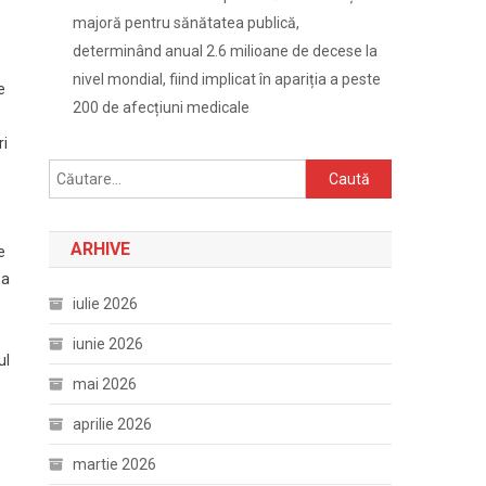
majoră pentru sănătatea publică,
determinând anual 2.6 milioane de decese la
nivel mondial, fiind implicat în apariția a peste
e
200 de afecțiuni medicale
ri
Caută
după:
ARHIVE
e
 a
iulie 2026
iunie 2026
ul
mai 2026
aprilie 2026
martie 2026