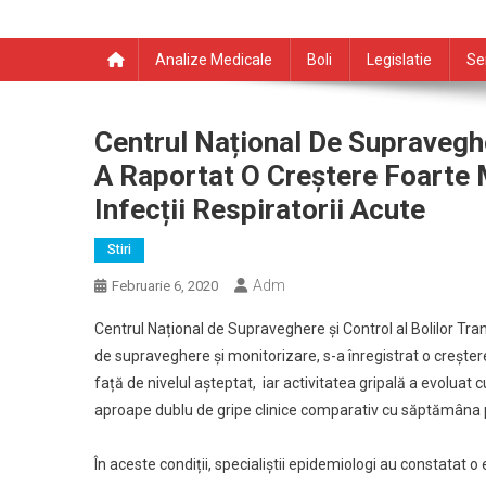
Analize Medicale
Boli
Legislatie
Se
Centrul Național De Supraveghe
A Raportat O Creștere Foarte 
Infecții Respiratorii Acute
Stiri
Adm
Februarie 6, 2020
Centrul Național de Supraveghere și Control al Bolilor Tra
de supraveghere și monitorizare, s-a înregistrat o creștere
față de nivelul așteptat, iar activitatea gripală a evoluat
aproape dublu de gripe clinice comparativ cu săptămâna
În aceste condiții, specialiștii epidemiologi au constatat o