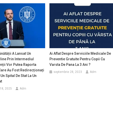
ănătății A Lansat Un
Ai Aflat Despre Serviciile Medicale De
ine Prin Intermediul
Preventie Gratuite Pentru Copii Cu
nții Vor Putea Raporta
Varsta De Pana La 3 Ani ?
 Care Au Fost Redirecționați
septembrie 28, 2023
Adm
Un Spital De Stat La Un
at
18, 2025
Adm