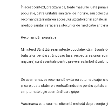
În acest context, precizăm că, toate măsurile luate până 
populație, către unitățile sanitare, de îngrijire, sau colect
recomandată limitarea accesului vizitatorilor in spitale, în s
medico-sanitar, refacerea stocurilor de medicatie antivira
Recomandări populație
Ministerul Sănătăţii reaminteşte populaţiei că, măsurile d
batistelor pentru strănut sau tuse, respectarea unui regi
mişcare) sunt esenţiale pentru prevenirea îmbolnăvirilor prin
De asemenea, se recomandă evitarea automedicației și c
și care poate stabili o eventuală indicație pentru spitaliz
simptomatologie asemănătoare gripei.
Vaccinarea este cea mai eficientă metodă de prevenție și