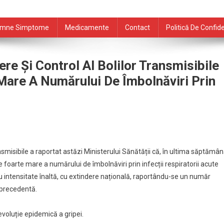
mne Simptome
Medicamente
Contact
Politică De Confide
re Și Control Al Bolilor Transmisibile
Mare A Numărului De Îmbolnăviri Prin
nsmisibile a raportat astăzi Ministerului Sănătății că, în ultima săptămâ
 foarte mare a numărului de îmbolnăviri prin infecții respiratorii acute
 cu intensitate înaltă, cu extindere națională, raportându-se un număr
 precedentă.
 evoluție epidemică a gripei.