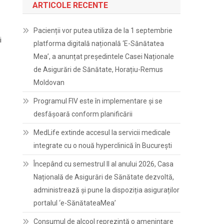
ARTICOLE RECENTE
Pacienții vor putea utiliza de la 1 septembrie
i
platforma digitală națională ‘E-Sănătatea
Mea’, a anunțat președintele Casei Naționale
de Asigurări de Sănătate, Horațiu-Remus
Moldovan
Programul FIV este în implementare și se
desfășoară conform planificării
MedLife extinde accesul la servicii medicale
integrate cu o nouă hyperclinică în București
Începând cu semestrul II al anului 2026, Casa
Națională de Asigurări de Sănătate dezvoltă,
administrează și pune la dispoziția asiguraților
portalul ‘e-SănătateaMea’
Consumul de alcool reprezintă o amenințare