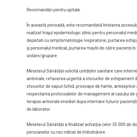
Recomandări pentru spitale
În această perioadă, este recomandată limitarea accesului vi
realizat triajul epidemiologic zilnic pentru personalul medi
depistati cu simptomatologie respiratorie, purtarea echip
și personalul medical, purtarea maștii de către pacienți în
izolare/grupare.
Ministerul Sănătății solicită unităților sanitare care inter
antivirale, refacerea urgentă a stocurilor de echipament 
stocurilor de sapun lichid, prosoape de hartie, antiseptice 
respectarea protocoalelor de management al cazului de gripa
terapiei antivirale imediat dupa internare tuturor paciențil
de laborator.
Ministerul Sănătății a finalizat achiziția celor 35 000 de
persoanelor cu risc ridicat de îmbolnăvire.