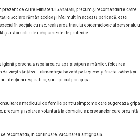
în prezent de către Ministerul Sănătății, precum și recomandarile către
ivitățile școlare rămân aceleași. Mai mult, în această perioadă, este
pecial în secțiile cu risc, realizarea triajului epidemiologic al personalulu
lă și a stocurilor de echipamente de protecție.
e igienă personală (spălarea cu apă şi săpun a mâinilor, folosirea
m de viaţă sănătos – alimentaţie bazată pe legume şi fructe, odihnă şi
 afecţiuni respiratorii, şi in special prin gripa.
onsultarea medicului de familie pentru simptome care sugerează gripa
are, precum și izolarea voluntară la domiciliu a persoanelor care prezintă
 se recomandă, în continuare, vaccinarea antigripală.