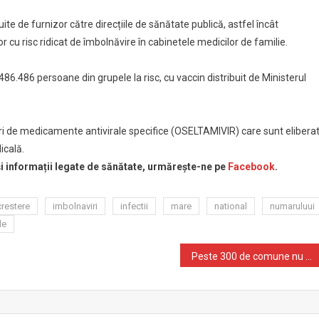
uite de furnizor către direcțiile de sănătate publică, astfel încât
u risc ridicat de îmbolnăvire în cabinetele medicilor de familie.
86.486 persoane din grupele la risc, cu vaccin distribuit de Ministerul
ri de medicamente antivirale specifice (OSELTAMIVIR) care sunt elibera
icală.
 și informații legate de sănătate, urmărește-ne pe
Facebook
.
crestere
imbolnaviri
infectii
mare
national
numaruluui
le
Peste 300 de comune nu au niciun medic de familie; 1.414 de localităţi au un număr insuficient