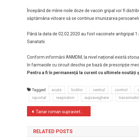
Începând de mîine noile doze de vaccin gripal vor fi distrib
săptămâna viitoare să se continue imunizarea persoanelor c
Până la data de 02.02.2020 au fost vaccinate antigripal 1.4
Sanatatii.
Conform informării ANMDM, la nivel național există stocu
în farmaciile cu circuit deschis pe bază de prescripție med
Pentru a fi în permanență la curent cu ultimele noutăți
Tagged
acute
bolilor
centrul
control
raportat
respiratori
supraveghere
transmisibi
Navigare
Tanar roman supravietuitor de cancer deschide evenimentul de lansare a Planului european de combatere a cancerului
în
RELATED POSTS
articole