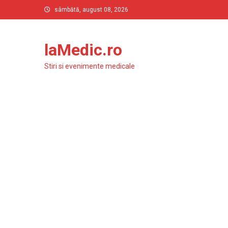
Skip
sâmbătă, august 08, 2026
to
content
laMedic.ro
Stiri si evenimente medicale