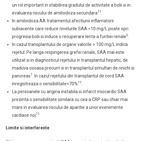
un rol important in stabilirea gradului de activitate a bolii si in
11
evaluarea riscului de amiloidoza secundara
.
In amiloidoza AA tratamentul afectiunii inflamatorii
subiacente care reduce nivelurile SAA <10 mg/L poate opri
5
progresia bolii si induce o recuperare lenta a funtiei renale
.
In cazul transplantului de organe valorile > 100 mg/L indica
rejetul. Pe langa respingerea grefei renale, SAA mai este
utilizat si in diagnosticul rejetului in transplantul hepatic, de
maduva osoasa precum si in transplantul simultan de rinichi si
1
pancreas
. In cazul rejetului din transplantul de cord SAA
11
inregistreaza o sensibilitate<70%
.
La persoanele cu angina instabila si infarct miocardic SAA
prezinta o sensibilitate similara cu cea a CRP sau chiar mai
mare in evaluarea riscului de aparitie a unor evenimente
11
cardiace noi
.
Limite si interferente