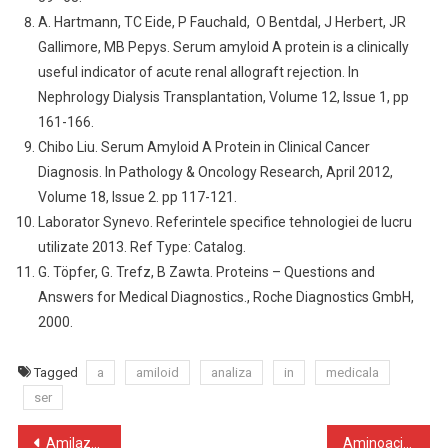
A. Hartmann, TC Eide, P Fauchald, O Bentdal, J Herbert, JR
Gallimore, MB Pepys. Serum amyloid A protein is a clinically
useful indicator of acute renal allograft rejection. In
Nephrology Dialysis Transplantation, Volume 12, Issue 1, pp
161-166.
Chibo Liu. Serum Amyloid A Protein in Clinical Cancer
Diagnosis. In Pathology & Oncology Research, April 2012,
Volume 18, Issue 2. pp 117-121.
Laborator Synevo. Referintele specifice tehnologiei de lucru
utilizate 2013. Ref Type: Catalog.
G. Töpfer, G. Trefz, B Zawta. Proteins – Questions and
Answers for Medical Diagnostics., Roche Diagnostics GmbH,
2000.
Tagged
a
amiloid
analiza
in
medicala
ser
Navigare
Amilaza urinara
Aminoacizi in plasma