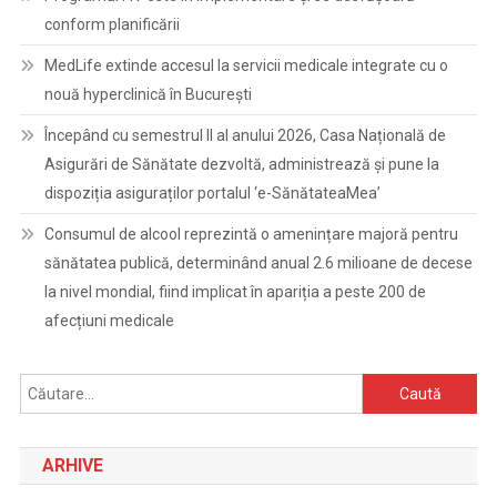
conform planificării
MedLife extinde accesul la servicii medicale integrate cu o
nouă hyperclinică în București
Începând cu semestrul II al anului 2026, Casa Națională de
Asigurări de Sănătate dezvoltă, administrează și pune la
dispoziția asiguraților portalul ‘e-SănătateaMea’
Consumul de alcool reprezintă o amenințare majoră pentru
sănătatea publică, determinând anual 2.6 milioane de decese
la nivel mondial, fiind implicat în apariția a peste 200 de
afecțiuni medicale
Caută
după:
ARHIVE