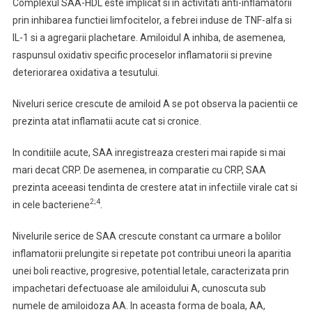
Complexul SAA-HDL este implicat si in activitati anti-inflamatorii
prin inhibarea functiei limfocitelor, a febrei induse de TNF-alfa si
IL-1 si a agregarii plachetare. Amiloidul A inhiba, de asemenea,
raspunsul oxidativ specific proceselor inflamatorii si previne
deteriorarea oxidativa a tesutului.
Niveluri serice crescute de amiloid A se pot observa la pacientii ce
prezinta atat inflamatii acute cat si cronice.
In conditiile acute, SAA inregistreaza cresteri mai rapide si mai
mari decat CRP. De asemenea, in comparatie cu CRP, SAA
prezinta aceeasi tendinta de crestere atat in infectiile virale cat si
2;4
in cele bacteriene
.
Nivelurile serice de SAA crescute constant ca urmare a bolilor
inflamatorii prelungite si repetate pot contribui uneori la aparitia
unei boli reactive, progresive, potential letale, caracterizata prin
impachetari defectuoase ale amiloidului A, cunoscuta sub
numele de amiloidoza AA. In aceasta forma de boala, AA,