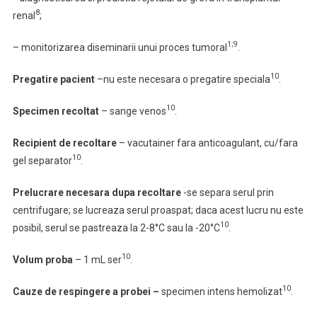
8
renal
;
1;9
– monitorizarea diseminarii unui proces tumoral
.
10
Pregatire pacient
–nu este necesara o pregatire speciala
.
10
Specimen recoltat
– sange venos
.
Recipient de recoltare
– vacutainer fara anticoagulant, cu/fara
10
gel separator
.
Prelucrare necesara dupa recoltare
-se separa serul prin
centrifugare; se lucreaza serul proaspat; daca acest lucru nu este
10
posibil, serul se pastreaza la 2-8°C sau la -20°C
.
10
Volum proba
– 1 mL ser
.
10
Cauze de respingere
a probei –
specimen intens hemolizat
.