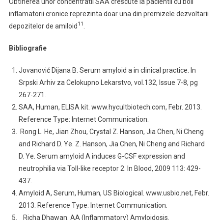
Obtinerea unor concentratii SAA crescute la pacientii cu boli
inflamatorii cronice reprezinta doar una din premizele dezvoltarii
11
depozitelor de amiloid
.
Bibliografie
Jovanović Dijana B. Serum amyloid a in clinical practice. In
Srpski Arhiv za Celokupno Lekarstvo, vol.132, Issue 7-8, pg
267-271.
SAA, Human, ELISA kit. www.hycultbiotech.com, Febr. 2013.
Reference Type: Internet Communication.
Rong L. He, Jian Zhou, Crystal Z. Hanson, Jia Chen, Ni Cheng
and Richard D. Ye. Z. Hanson, Jia Chen, Ni Cheng and Richard
D. Ye. Serum amyloid A induces G-CSF expression and
neutrophilia via Toll-like receptor 2. In Blood, 2009 113: 429-
437.
Amyloid A, Serum, Human, US Biological. www.usbio.net, Febr.
2013. Reference Type: Internet Communication.
Richa Dhawan. AA (Inflammatory) Amyloidosis.