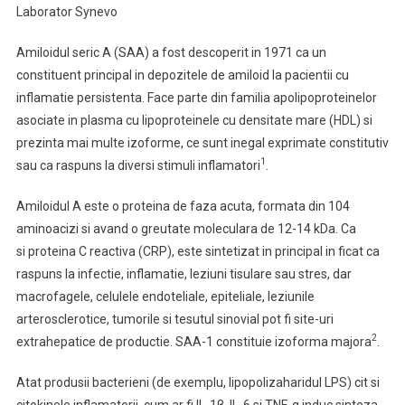
Laborator Synevo
Amiloidul seric A ​​(SAA) a fost descoperit in 1971 ca un
constituent principal in depozitele de amiloid la pacientii cu
inflamatie persistenta. Face parte din familia apolipoproteinelor
asociate in plasma cu lipoproteinele ​​cu densitate mare (HDL) si
prezinta mai multe izoforme, ce sunt inegal exprimate constitutiv
1
sau ca raspuns la diversi stimuli inflamatori
.
Amiloidul A este o proteina de faza acuta, formata din 104
aminoacizi si avand o greutate moleculara de 12-14 kDa. Ca
si proteina C reactiva (CRP), este sintetizat in principal in ficat ca
raspuns la infectie, inflamatie, leziuni tisulare sau stres, dar
macrofagele, celulele endoteliale, epiteliale, leziunile
arterosclerotice, tumorile si tesutul sinovial pot fi site-uri
2
extrahepatice de productie. SAA-1 constituie izoforma majora
.
Atat produsii bacterieni (de exemplu, lipopolizaharidul LPS) cit si