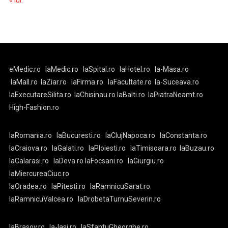
« iul.
eMedic.ro
laMedic.ro
laSpital.ro
laHotel.ro
la-Masa.ro
laMall.ro
laZiar.ro
laFirma.ro
laFacultate.ro
la-Suceava.ro
laExecutareSilita.ro
laChisinau.ro
laBalti.ro
laPiatraNeamt.ro
High-Fashion.ro
laRomania.ro
laBucuresti.ro
laClujNapoca.ro
laConstanta.ro
laCraiova.ro
laGalati.ro
laPloiesti.ro
laTimisoara.ro
laBuzau.ro
laCalarasi.ro
laDeva.ro
laFocsani.ro
laGiurgiu.ro
laMiercureaCiuc.ro
laOradea.ro
laPitesti.ro
laRamnicuSarat.ro
laRamnicuValcea.ro
laDrobetaTurnuSeverin.ro
laBrasov.ro
la-Iasi.ro
laSfantuGheorghe.ro