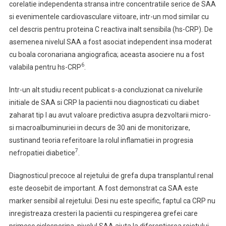
corelatie independenta stransa intre concentratiile serice de SAA
si evenimentele cardiovasculare viitoare, intr-un mod similar cu
cel descris pentru proteina C reactiva inalt sensibila (hs-CRP). De
asemenea nivelul SAA a fost asociat independent insa moderat
cu boala coronariana angiografica; aceasta asociere nu a fost
6
valabila pentru hs-CRP
.
Intr-un alt studiu recent publicat s-a concluzionat ca nivelurile
initiale de SAA si CRP la pacientii nou diagnosticati cu diabet
zaharat tip I au avut valoare predictiva asupra dezvoltarii micro-
si macroalbuminuriei in decurs de 30 ani de monitorizare,
sustinand teoria referitoare la rolul inflamatiei in progresia
7
nefropatiei diabetice
.
Diagnosticul precoce al rejetului de grefa dupa transplantul renal
este deosebit de important. A fost demonstrat ca SAA este
marker sensibil al rejetului. Desi nu este specific, faptul ca CRP nu
inregistreaza cresteri la pacientii cu respingerea grefei care