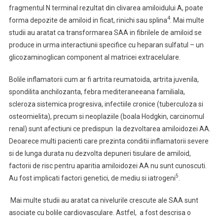
fragmentul N terminal rezultat din clivarea amiloidului A, poate
4
forma depozite de amiloid in ficat, rinichi sau splina
. Mai multe
studii au aratat ca transformarea SAA in fibrilele de amiloid se
produce in urma interactiunii specifice cu heparan sulfatul – un
glicozaminoglican component al matricei extracelulare.
Bolile inflamatorii cum ar fi artrita reumatoida, artrita juvenila,
spondilita anchilozanta, febra mediteraneeana familiala,
scleroza sistemica progresiva, infectiile cronice (tuberculoza si
osteomielita), precum si neoplaziile (boala Hodgkin, carcinomul
renal) sunt afectiuni ce predispun la dezvoltarea amiloidozei AA.
Deoarece multi pacienti care prezinta conditii inflamatorii severe
si de lunga durata nu dezvolta depuneri tisulare de amiloid,
factorii de risc pentru aparitia amiloidozei AA nu sunt cunoscuti.
5
Au fost implicati factori genetici, de mediu si iatrogeni
.
Mai multe studii au aratat ca nivelurile crescute ale SAA sunt
asociate cu bolile cardiovasculare. Astfel, a fost descrisa o