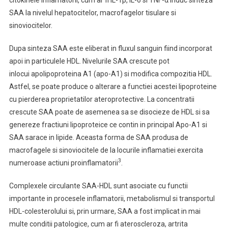
citokinele inflamatorii, cum ar fi IL-1β, IL-6 si TNF-α induc sinteza
SAA la nivelul hepatocitelor, macrofagelor tisulare si
sinoviocitelor.
Dupa sinteza SAA este eliberat in fluxul sanguin fiind incorporat
apoi in particulele HDL. Nivelurile SAA crescute pot
inlocui apolipoproteina A1 (apo-A1) si modifica compozitia HDL.
Astfel, se poate produce o alterare a functiei acestei lipoproteine
cu pierderea proprietatilor ateroprotective. La concentratii
crescute SAA poate de asemenea sa se disocieze de HDL si sa
genereze fractiuni lipoproteice ce contin in principal Apo-A1 si
SAA sarace in lipide. Aceasta forma de SAA produsa de
macrofagele si sinoviocitele de la locurile inflamatiei exercita
3
numeroase actiuni proinflamatorii
.
Complexele circulante SAA-HDL sunt asociate cu functii
importante in procesele inflamatorii, metabolismul si transportul
HDL-colesterolului si, prin urmare, SAA a fost implicat in mai
multe conditii patologice, cum ar fi ateroscleroza, artrita