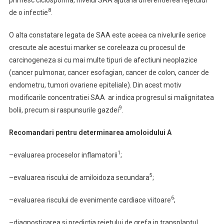
primesc ciclosporina, nivelul SAA ajuta la diferentierea rejetului
8
de o infectie
.
O alta constatare legata de SAA este aceea ca nivelurile serice
crescute ale acestui marker se coreleaza cu procesul de
carcinogeneza si cu mai multe tipuri de afectiuni neoplazice
(cancer pulmonar, cancer esofagian, cancer de colon, cancer de
endometru, tumori ovariene epiteliale). Din acest motiv
modificarile concentratiei SAA ar indica progresul si malignitatea
9
bolii, precum si raspunsurile gazdei
.
Recomandari pentru determinarea amoloidului A
1
–evaluarea proceselor inflamatorii
;
5
–evaluarea riscului de amiloidoza secundara
;
6
–evaluarea riscului de evenimente cardiace viitoare
;
–diagnosticarea si predictia rejetului de grefa in transplantul