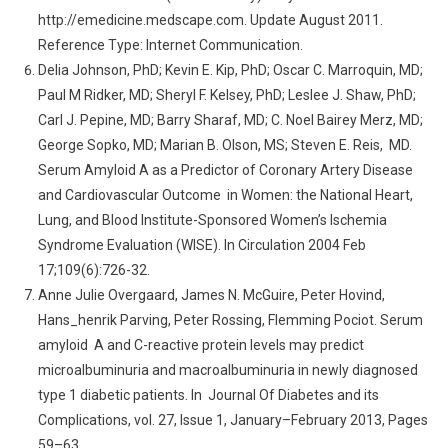
http://emedicine.medscape.com. Update August 2011.
Reference Type: Internet Communication.
Delia Johnson, PhD; Kevin E. Kip, PhD; Oscar C. Marroquin, MD;
Paul M Ridker, MD; Sheryl F. Kelsey, PhD; Leslee J. Shaw, PhD;
Carl J. Pepine, MD; Barry Sharaf, MD; C. Noel Bairey Merz, MD;
George Sopko, MD; Marian B. Olson, MS; Steven E. Reis, MD.
Serum Amyloid A as a Predictor of Coronary Artery Disease
and Cardiovascular Outcome in Women: the National Heart,
Lung, and Blood Institute-Sponsored Women’s Ischemia
Syndrome Evaluation (WISE). In Circulation 2004 Feb
17;109(6):726-32.
Anne Julie Overgaard, James N. McGuire, Peter Hovind,
Hans_henrik Parving, Peter Rossing, Flemming Pociot. Serum
amyloid A and C-reactive protein levels may predict
microalbuminuria and macroalbuminuria in newly diagnosed
type 1 diabetic patients. In Journal Of Diabetes and its
Complications, vol. 27, Issue 1, January–February 2013, Pages
59–63.