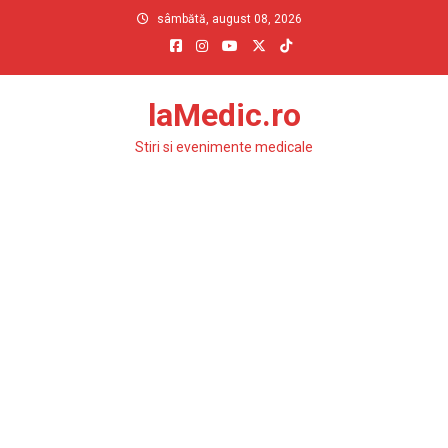
Skip
sâmbătă, august 08, 2026
to
content
laMedic.ro
Stiri si evenimente medicale