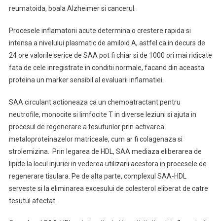
reumatoida, boala Alzheimer si cancerul.
Procesele inflamatorii acute determina o crestere rapida si
intensa a nivelului plasmatic de amiloid A, astfel ca in decurs de
24 ore valorile serice de SAA pot fi chiar si de 1000 ori mai ridicate
fata de cele inregistrate in conditii normale, facand din aceasta
proteina un marker sensibil al evaluarii inflamatiei.
SAA circulant actioneaza ca un chemoatractant pentru
neutrofile, monocite si limfocite T in diverse leziuni si ajuta in
procesul de regenerare a tesuturilor prin activarea
metaloproteinazelor matriceale, cum ar fi colagenaza si
strolemizina. Prin legarea de HDL, SAA mediaza eliberarea de
lipide la locul injuriei in vederea utilizarii acestora in procesele de
regenerare tisulara. Pe de alta parte, complexul SAA-HDL
serveste si la eliminarea excesului de colesterol eliberat de catre
tesutul afectat.