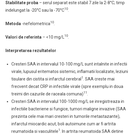
Stabilitate proba
– serul separat este stabil 7 zile la 2-8°C; timp
10
indelungat la -20°C sau la -70°C
.
10
Metoda
-nefelometrica
.
10
Valori de referinta
– <10 mg/L
.
Interpretarea rezultatelor
Cresteri SAA in intervalul 10-100 mg/L sunt intalnite in infectii
virale, lupusul eritematos sistemic, inflamatii localizate, leziuni
1
tisulare din cistita si infarctul cerebral
. SAA creste mai
frecvent decat CRP in infectiile virale (spre exemplu in doua
11
treimi din cazurile de raceala comuna)
.
Cresteri SAA in intervalul 100-1000 mg/L se inregistreaza in
infectiile bacteriene si fungice, tumori maligne invazive (SAA
prezinta cele mai mari cresteri in tumorile metastazante),
infarctul miocardic acut, boli autoimune cum ar fi artrita
1
reumatoida si vasculitele
. In artrita reumatoida SAA detine