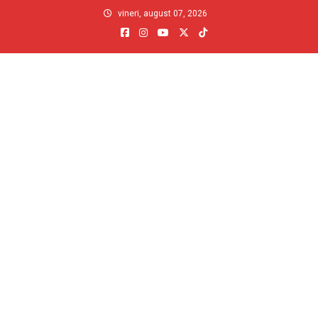
Skip
vineri, august 07, 2026
to
content