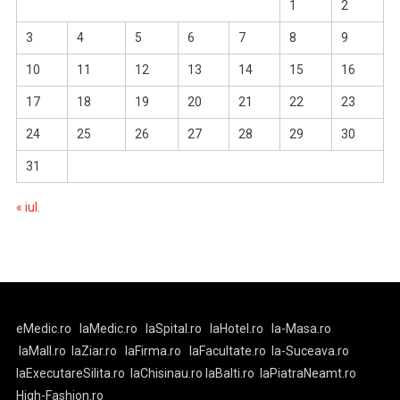
1
2
3
4
5
6
7
8
9
10
11
12
13
14
15
16
17
18
19
20
21
22
23
24
25
26
27
28
29
30
31
« iul.
eMedic.ro
laMedic.ro
laSpital.ro
laHotel.ro
la-Masa.ro
laMall.ro
laZiar.ro
laFirma.ro
laFacultate.ro
la-Suceava.ro
laExecutareSilita.ro
laChisinau.ro
laBalti.ro
laPiatraNeamt.ro
High-Fashion.ro