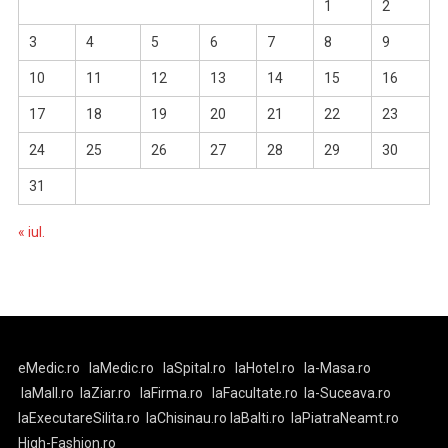
1
2
3
4
5
6
7
8
9
10
11
12
13
14
15
16
17
18
19
20
21
22
23
24
25
26
27
28
29
30
31
« iul.
eMedic.ro
laMedic.ro
laSpital.ro
laHotel.ro
la-Masa.ro
laMall.ro
laZiar.ro
laFirma.ro
laFacultate.ro
la-Suceava.ro
laExecutareSilita.ro
laChisinau.ro
laBalti.ro
laPiatraNeamt.ro
High-Fashion.ro