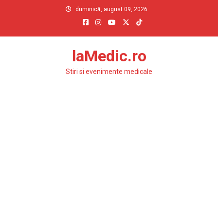
Skip
duminică, august 09, 2026
to
content
laMedic.ro
Stiri si evenimente medicale