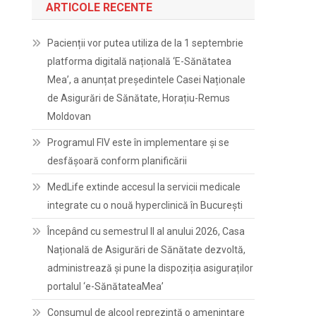
ARTICOLE RECENTE
Pacienții vor putea utiliza de la 1 septembrie
platforma digitală națională ‘E-Sănătatea
Mea’, a anunțat președintele Casei Naționale
de Asigurări de Sănătate, Horațiu-Remus
Moldovan
Programul FIV este în implementare și se
desfășoară conform planificării
MedLife extinde accesul la servicii medicale
integrate cu o nouă hyperclinică în București
Începând cu semestrul II al anului 2026, Casa
Națională de Asigurări de Sănătate dezvoltă,
administrează și pune la dispoziția asiguraților
portalul ‘e-SănătateaMea’
Consumul de alcool reprezintă o amenințare