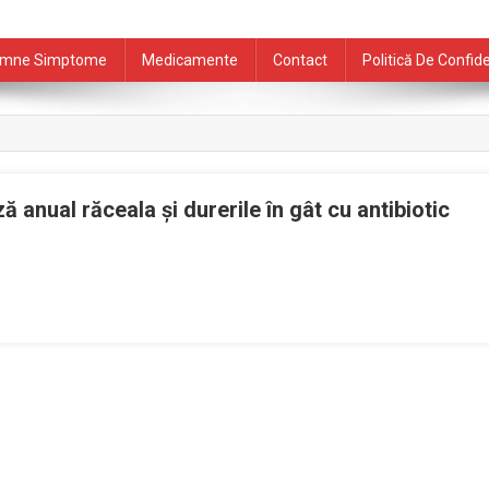
mne Simptome
Medicamente
Contact
Politică De Confide
ă anual răceala şi durerile în gât cu antibiotic