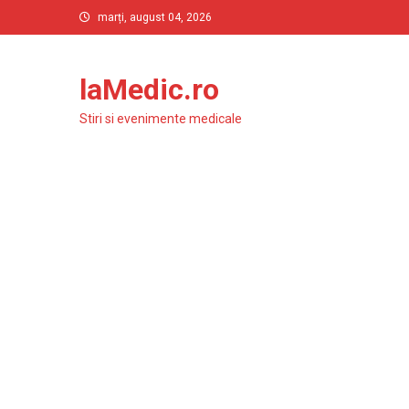
Skip
marți, august 04, 2026
to
content
laMedic.ro
Stiri si evenimente medicale