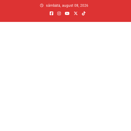
Skip
sâmbătă, august 08, 2026
to
content