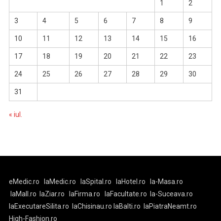
1
2
3
4
5
6
7
8
9
10
11
12
13
14
15
16
17
18
19
20
21
22
23
24
25
26
27
28
29
30
31
« iul.
eMedic.ro
laMedic.ro
laSpital.ro
laHotel.ro
la-Masa.ro
laMall.ro
laZiar.ro
laFirma.ro
laFacultate.ro
la-Suceava.ro
laExecutareSilita.ro
laChisinau.ro
laBalti.ro
laPiatraNeamt.ro
High-Fashion.ro