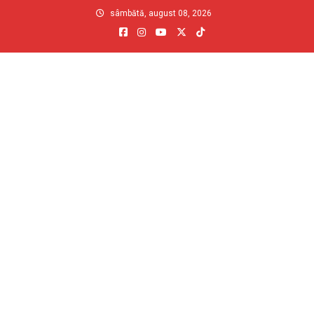
Skip
sâmbătă, august 08, 2026
to
content