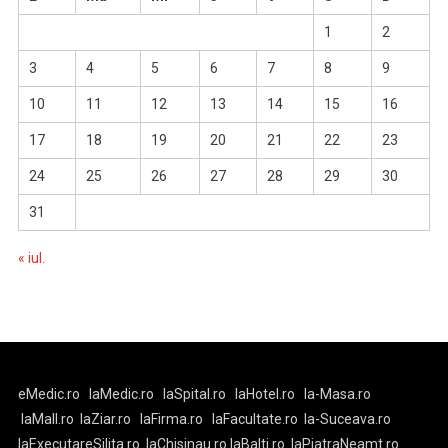
1
2
3
4
5
6
7
8
9
10
11
12
13
14
15
16
17
18
19
20
21
22
23
24
25
26
27
28
29
30
31
« iul.
eMedic.ro
laMedic.ro
laSpital.ro
laHotel.ro
la-Masa.ro
laMall.ro
laZiar.ro
laFirma.ro
laFacultate.ro
la-Suceava.ro
laExecutareSilita.ro
laChisinau.ro
laBalti.ro
laPiatraNeamt.ro