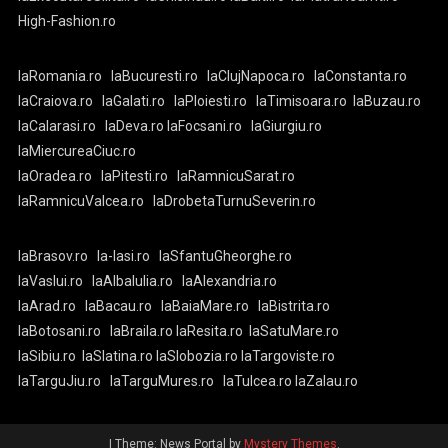
High-Fashion.ro
laRomania.ro
laBucuresti.ro
laClujNapoca.ro
laConstanta.ro
laCraiova.ro
laGalati.ro
laPloiesti.ro
laTimisoara.ro
laBuzau.ro
laCalarasi.ro
laDeva.ro
laFocsani.ro
laGiurgiu.ro
laMiercureaCiuc.ro
laOradea.ro
laPitesti.ro
laRamnicuSarat.ro
laRamnicuValcea.ro
laDrobetaTurnuSeverin.ro
laBrasov.ro
la-Iasi.ro
laSfantuGheorghe.ro
laVaslui.ro
laAlbaIulia.ro
laAlexandria.ro
laArad.ro
laBacau.ro
laBaiaMare.ro
laBistrita.ro
laBotosani.ro
laBraila.ro
laResita.ro
laSatuMare.ro
laSibiu.ro
laSlatina.ro
laSlobozia.ro
laTargoviste.ro
laTarguJiu.ro
laTarguMures.ro
laTulcea.ro
laZalau.ro
|
Theme: News Portal by
Mystery Themes
.