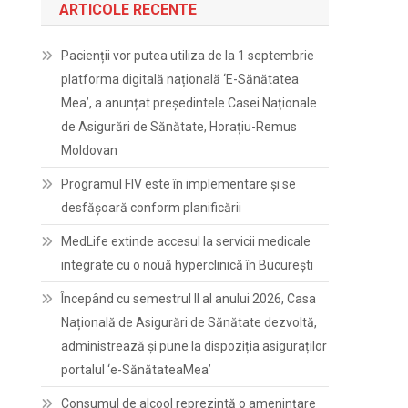
ARTICOLE RECENTE
Pacienții vor putea utiliza de la 1 septembrie
platforma digitală națională ‘E-Sănătatea
Mea’, a anunțat președintele Casei Naționale
de Asigurări de Sănătate, Horațiu-Remus
Moldovan
Programul FIV este în implementare și se
desfășoară conform planificării
MedLife extinde accesul la servicii medicale
integrate cu o nouă hyperclinică în București
Începând cu semestrul II al anului 2026, Casa
Națională de Asigurări de Sănătate dezvoltă,
administrează și pune la dispoziția asiguraților
portalul ‘e-SănătateaMea’
Consumul de alcool reprezintă o amenințare