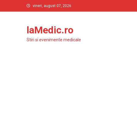
Skip
vineri, august 07, 2026
to
content
laMedic.ro
Stiri si evenimente medicale