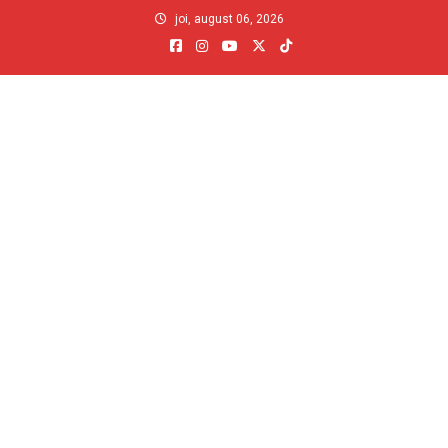
Skip
joi, august 06, 2026
to
content