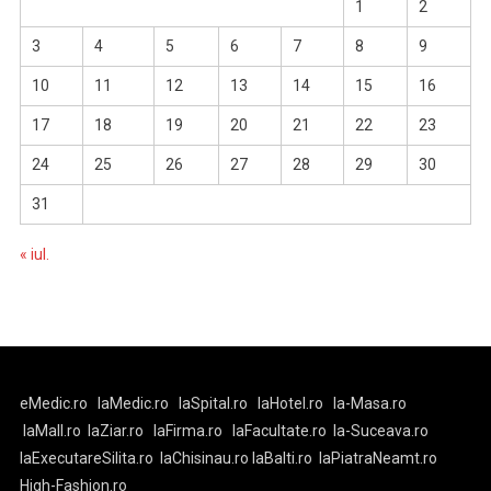
1
2
3
4
5
6
7
8
9
10
11
12
13
14
15
16
17
18
19
20
21
22
23
24
25
26
27
28
29
30
31
« iul.
eMedic.ro
laMedic.ro
laSpital.ro
laHotel.ro
la-Masa.ro
laMall.ro
laZiar.ro
laFirma.ro
laFacultate.ro
la-Suceava.ro
laExecutareSilita.ro
laChisinau.ro
laBalti.ro
laPiatraNeamt.ro
High-Fashion.ro